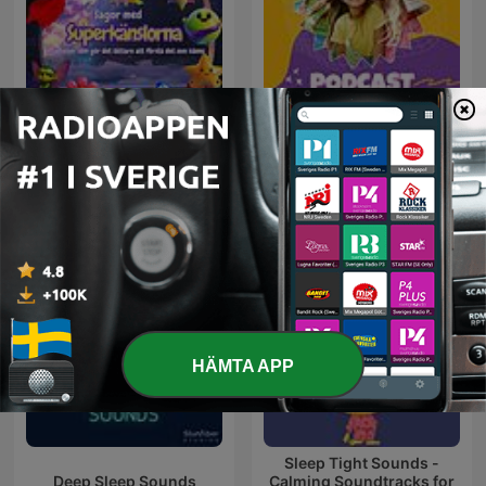
Sagor med
Barn upptäcker Bibeln
Superkänslorna
HÄMTA APP
Sleep Tight Sounds -
Deep Sleep Sounds
Calming Soundtracks for