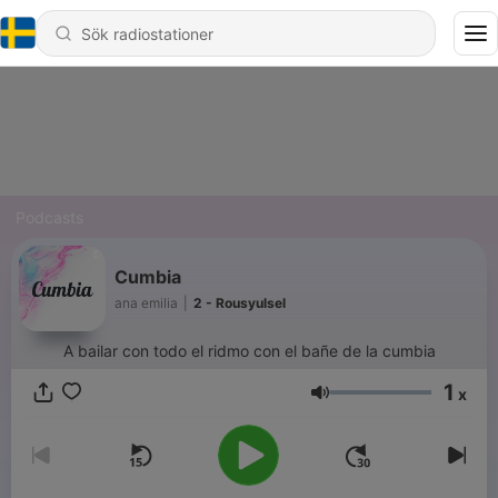
Podcasts
Cumbia
ana emilia
|
2 - Rousyulsel
A bailar con todo el ridmo con el bañe de la cumbia
1
x
Volym