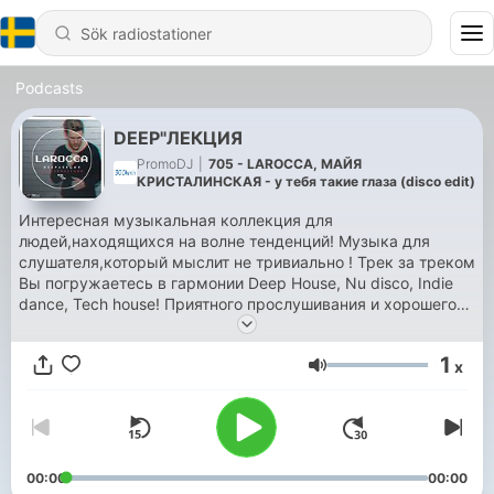
Podcasts
DEEP"ЛЕКЦИЯ
PromoDJ
|
705 - LAROCCA, МАЙЯ
КРИСТАЛИНСКАЯ - у тебя такие глаза (disco edit)
Интересная музыкальная коллекция для
людей,находящихся на волне тенденций! Музыка для
слушателя,который мыслит не тривиально ! Трек за треком
Вы погружаетесь в гармонии Deep House, Nu disco, Indie
dance, Tech house! Приятного прослушивания и хорошего
настроения!) DEEP"ЛЕКЦИЯ - Ваш путеводитель в мир
красивой музыки!
1
x
Volym
00:00
00:00