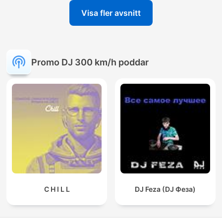
Visa fler avsnitt
Promo DJ 300 km/h poddar
C H I L L
DJ Feza (DJ Феза)