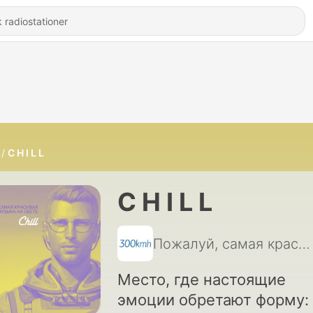
C H I L L
C H I L L
Пожалуй, самая красивая музыка на свете!
Место, где настоящие
эмоции обретают форму: