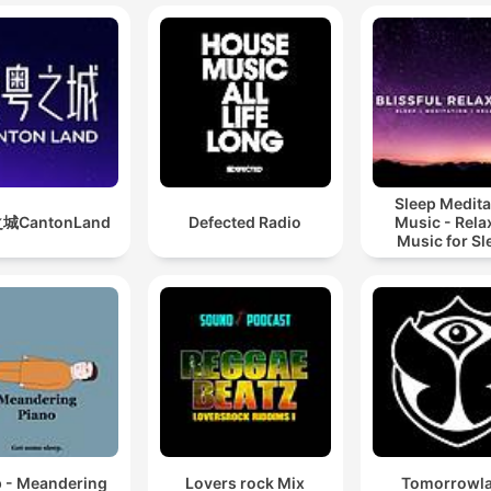
Sleep Medita
城CantonLand
Defected Radio
Music - Rela
Music for Sl
Meditation
Relaxatio
p - Meandering
Lovers rock Mix
Tomorrowl