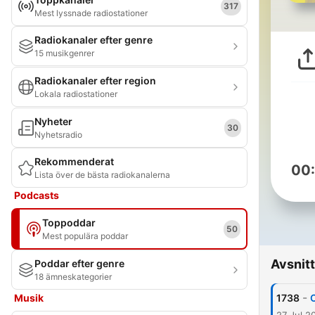
317
Mest lyssnade radiostationer
Radiokanaler efter genre
15 musikgenrer
Radiokanaler efter region
Lokala radiostationer
Nyheter
30
Nyhetsradio
Rekommenderat
00
Lista över de bästa radiokanalerna
Podcasts
Toppoddar
50
Mest populära poddar
Avsnitt
Poddar efter genre
18 ämneskategorier
-
Musik
1738