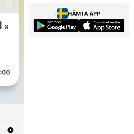
HÄMTA APP
1
x
 в
:00