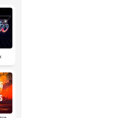
X
ance