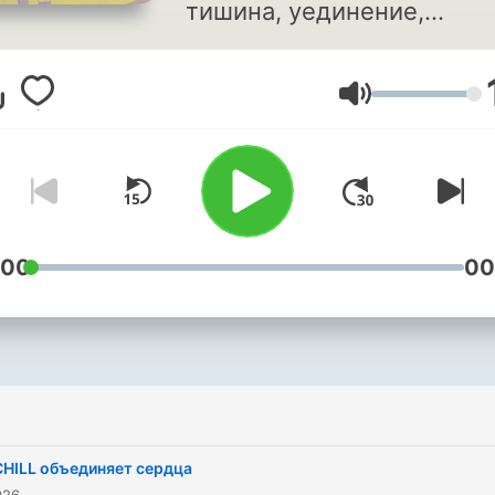
тишина, уединение,
созерцание, медитация.
Пожалуй, самая красивая
Volym
музыка на свете!
Музыкальный подкаст №1
России.
:00
00
CHILL объединяет сердца