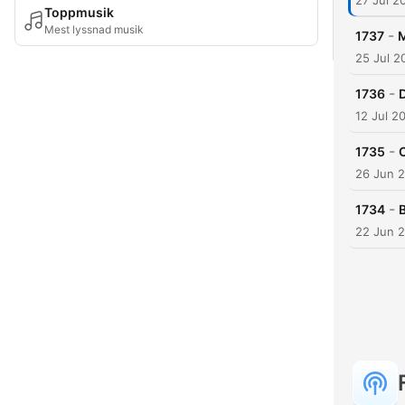
27 Jul 2
Toppmusik
Mest lyssnad musik
-
1737
М
25 Jul 2
-
1736
12 Jul 2
-
1735
26 Jun 
-
1734
22 Jun 