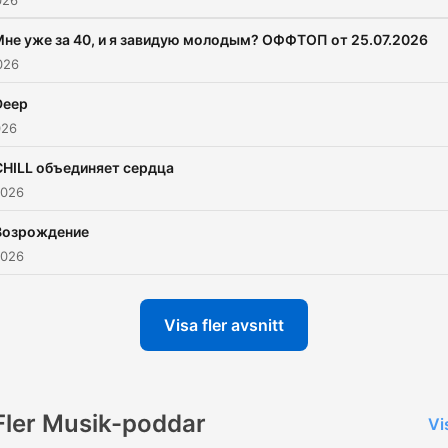
026
не уже за 40, и я завидую молодым? ОФФТОП от 25.07.2026
026
Deep
026
CHILL объединяет сердца
2026
Возрождение
2026
Visa fler avsnitt
Fler Musik-poddar
Vi