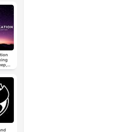
tion
xing
eep,
 &
n
and