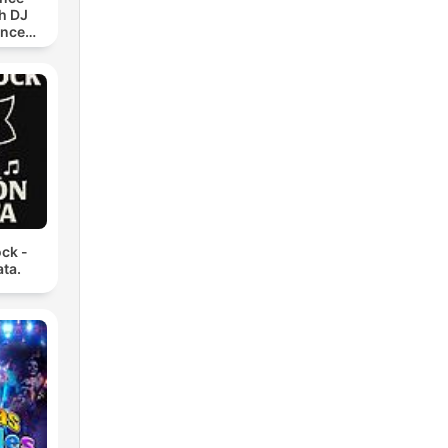
h DJ
ance
)
ck -
ata.