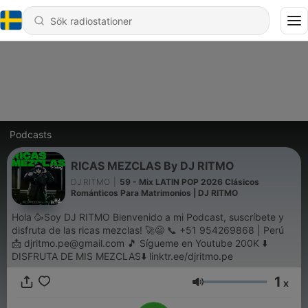
Podcasts
RICAS MEZCLAS By DJ RITMO
DJ RITMO
|
59 - Mix LATIN POP 2026 Clásicos
Románticos Para Matrimonios | DJ RITMO
Hola 🥳Soy DJ RITMO Bienvenido a mi Podcast, suscríbete y
disfruta de las ricas mezclas! 🚀😄 📞 +51 954269868 | Perú
📩 djritmo.pe@gmail.com 🎵 Sígueme en Youtube 200K ⬇️
DISFRUTA DE MIS MEZCLAS⬇️ linktr.ee/djritmo.pe
1
x
Volym