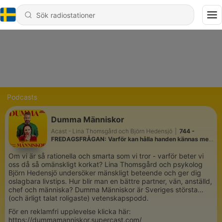
Podcasts
Dumma Människor
Acast - Lina Thomsgård och Björn Hedensjö
|
744 -
FREDAGSFRÅGAN: Varför kan hålla handen kännas mer
intimt än att ha sex?
Om vi är så rationella och smarta som vi tror - varför beter vi
oss då så omänskligt korkat? Lina Thomsgård och psykolog
Björn Hedensjö undersöker mänskligt beteende och ger dig
oslagbara livstips. Hur blir man en bättre partner, vän, anställd,
chef och människa? Dumma Människor är Sveriges största
(och ärligt talat roligaste) vetenskapspodd.
För en reklamfri upplevelse klicka här:
https://dummamanniskor.supercast.com/