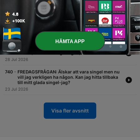
fredagsfrågan)
04 Aug 2026
-
742
FREDAGSFRÅGAN: Folk bokar av så mycket
nuförtiden, varför?
30 Jul 2026
HÄMTA APP
-
741
Hur hälsar jag när det är oklart om man setts
förut? (best of fredagsfrågan)
28 Jul 2026
-
740
FREDAGSFRÅGAN: Älskar att vara singel men nu
vill jag verkligen ha någon. Kan jag hitta tillbaka
till mitt glada singel-jag?
23 Jul 2026
Visa fler avsnitt