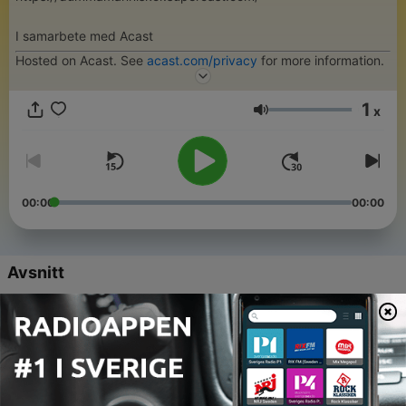
I samarbete med Acast
Hosted on Acast. See
acast.com/privacy
for more information.
1
x
Volym
00:00
00:00
Avsnitt
-
744
FREDAGSFRÅGAN: Varför kan hålla handen
kännas mer intimt än att ha sex?
06 Aug 2026
-
743
Jag fick aldrig vila när jag växte upp och nu
drabbar det andra. Vad ska jag göra? (best of