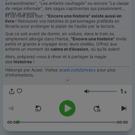
extraordinaires"
,
"Les enfants naufragés"
ou encore
"La classe
de neige infernale"
, des sagas captivantes qui passionnent
petits et grands.
Et ce n’est pas tout :
"Encore une histoire" existe aussi en
livre
! Retrouvez vos histoires et personnages préférés en
librairie pour prolonger le plaisir de l'audio par la lecture.
Que ce soit avant de dormir, en voiture, dans le train ou
simplement allongé dans l’herbe,
"Encore une histoire"
invite
petits et grands à voyager avec leurs oreilles. Offrez aux
enfants un moment de
calme et d’évasion
, où qu’ils soient.
Alors, préparez-vous à rêver et à partager la magie
des
histoires
!
Hébergé par Acast. Visitez
acast.com/privacy
pour plus
d'informations.
1
x
Volym
00:00
00:00