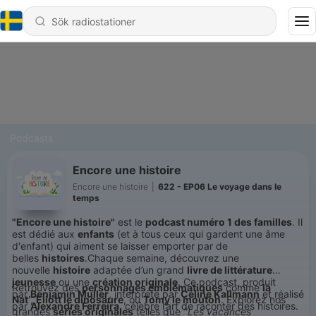
Podcasts
Encore une histoire
Encore une histoire
|
622 - EP06 Le voyage dans le
temps
"Encore une histoire"
est le
podcast numéro 1 des familles
. Il
est dédié aux
enfants
(et à tous ceux qui gardent une âme
d'enfant) qui aiment se laisser emporter par de
belles
histoires
.Chaque semaine, découvrez une
nouvelle
histoire
adaptée d’un grand
livre de littérature
jeunesse
ou une
création originale
. Ce podcast, produit
Retrouvez des
personnages emblématiques
comme
la
par
Benjamin Muller
, interprété par
Céline Kallmann
et réalisé
Nat’
,
Eliott le dinosaure
, ou
Tomy le mouton
. Explorez nos
par
Alexandre Ferreira
, célèbre l’art de raconter des histoires.
grandes
séries originales
telles que
"Les vacances