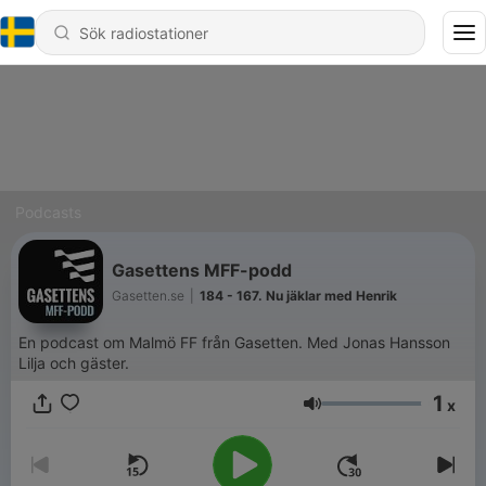
Podcasts
Gasettens MFF-podd
Gasetten.se
|
184 - 167. Nu jäklar med Henrik
En podcast om Malmö FF från Gasetten. Med Jonas Hansson
Lilja och gäster.
1
x
Volym