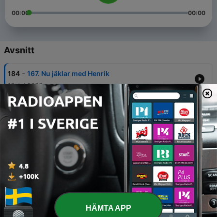
00:00
00:00
Avsnitt
-
184
167. Nu jäklar med Henrik
16 Jul 2026
-
183
166. Helstrup-frågelåda med Jonas
01 Jul 2026
-
182
165. P19 koll med Magnus
17 Jun 2026
-
181
164. Sen då? med Henrik
10 Jun 2026
-
180
163. Spelarnas känslor med Pär
HÄMTA APP
02 Jun 2026