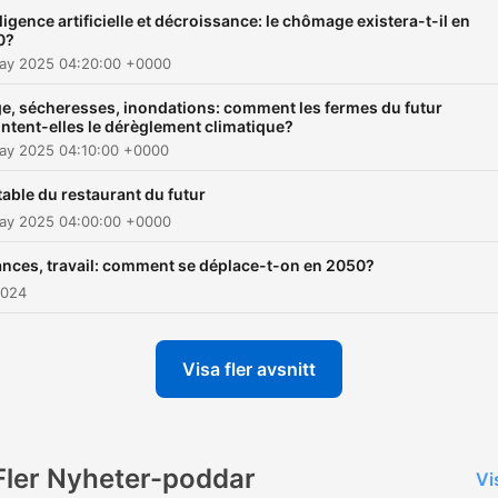
travail... Dans chaque épis
lligence artificielle et décroissance: le chômage existera-t-il en
notre reporter aborde un
0?
aspect de cette société
May 2025 04:20:00 +0000
contrainte de s'adapter.
e, sécheresses, inondations: comment les fermes du futur
ontent-elles le dérèglement climatique?
May 2025 04:10:00 +0000
 table du restaurant du futur
May 2025 04:00:00 +0000
nces, travail: comment se déplace-t-on en 2050?
2024
Visa fler avsnitt
Fler Nyheter-poddar
Vi