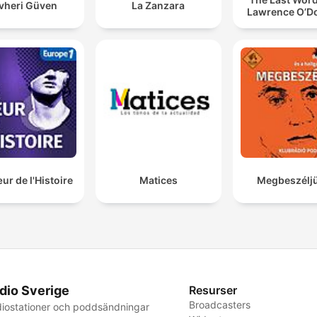
vheri Güven
La Zanzara
Lawrence O’Do
r de l'Histoire
Matices
Megbeszéljü
dio Sverige
Resurser
Broadcasters
iostationer och poddsändningar