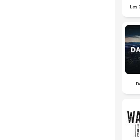
Les 
D