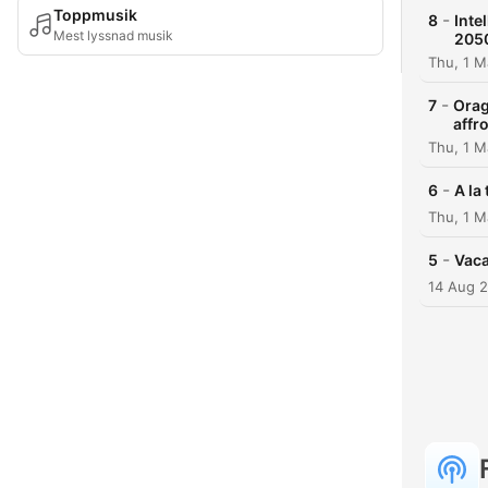
Toppmusik
-
8
Inte
Mest lyssnad musik
205
Thu, 1 
-
7
Orag
affr
Thu, 1 
-
6
A la
Thu, 1 
-
5
Vaca
14 Aug 