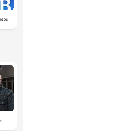
μερα
a