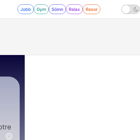
Jobb
Gym
Sömn
Relax
Resor
otre