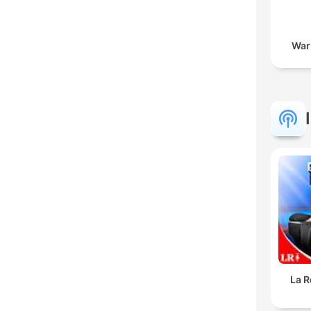
War
La R