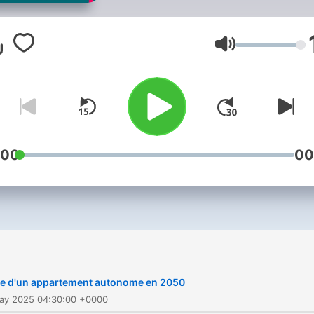
réussi à passer une journé
dans le futur et nous a en
une série de reportages p
Volym
nous faire découvrir à quoi
ressemblera notre pays da
un quart de siècle. Des
spécialistes nous projetten
dans le quotidien boulever
:00
00
d'un pays qui vit désormai
sous des températures
moyennes ayant augmenté
plus de 2°C (par rapport à l
préindustrielle). Transports
agriculture, logement,
te d'un appartement autonome en 2050
architecture, monde du
May 2025 04:30:00 +0000