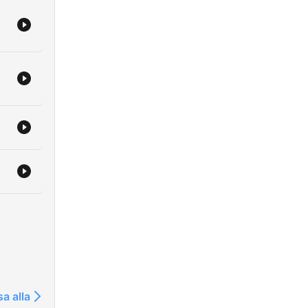
ode,
sa alla