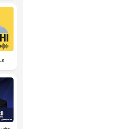
LK
 with