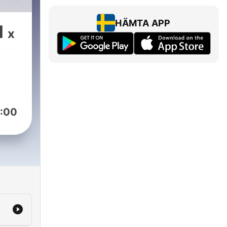
e
voyé
HÄMTA APP
1
x
our
ns
t
sé
:00
s
 de
'ère
,