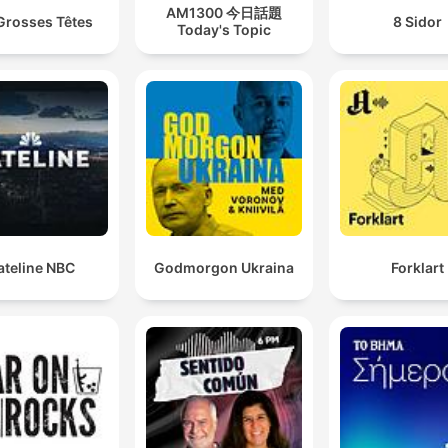
AM1300 今日話題
Grosses Têtes
8 Sidor
Today's Topic
ateline NBC
Godmorgon Ukraina
Forklart