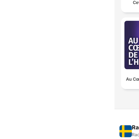
Ce
Au Cœu
Ra
Rad