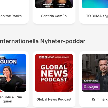
 on the Rocks
Sentido Común
ΤΟ ΒΗΜΑ Σή
Internationella Nyheter-poddar
epublica - Sin
Global News Podcast
Kriminálk
guion