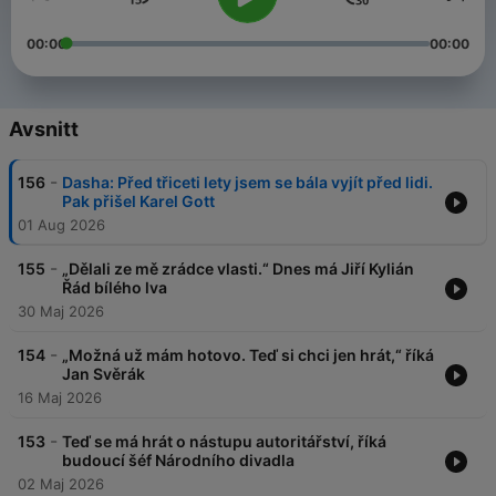
00:00
00:00
Avsnitt
-
156
Dasha: Před třiceti lety jsem se bála vyjít před lidi.
Pak přišel Karel Gott
01 Aug 2026
-
155
„Dělali ze mě zrádce vlasti.“ Dnes má Jiří Kylián
Řád bílého lva
30 Maj 2026
-
154
„Možná už mám hotovo. Teď si chci jen hrát,“ říká
Jan Svěrák
16 Maj 2026
-
153
Teď se má hrát o nástupu autoritářství, říká
budoucí šéf Národního divadla
02 Maj 2026