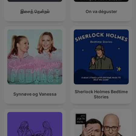
இசைத் தென்றல்
On va déguster
Sherlock Holmes Bedtime
Synnøve og Vanessa
Stories