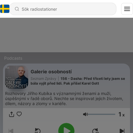
Podcasts
Galerie osobností
Seznam Zprávy
|
156 - Dasha: Před třiceti lety jsem se
bála vyjít před lidi. Pak přišel Karel Gott
Rozhovory Jiřího Kubíka s významnými ženami a muži,
úspěšnými v řadě oborů. Nechte se inspirovat jejich životem,
dílem, názory a zlomy v kariéře.
1
x
Volym