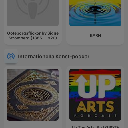
Göteborgsflickor by Sigge
BARN
Strömberg (1885 - 1920)
Internationella Konst-poddar
Up The Arts: An LGBQT+