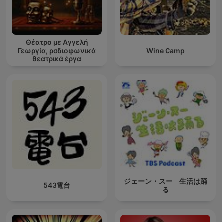
Θέατρο με Αγγελή
Γεωργία, ραδιοφωνικά
Wine Camp
θεατρικά έργα
ジェーン・スー 生活は踊
543電台
る