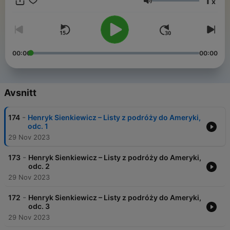
1
x
dowcipne scenki z życia Amerykanów, próby szerokich syntez
Volym
społecznych i obyczajowych, szkice o doli i niedoli polskiej
emigracji.
„Listy z podróży do Ameryki”
są wybitnym dziełem
literackim i bogatym zbiorem wiadomości o Ameryce Północnej
drugiej połowy XIX wieku. W formie książkowej zostały
opublikowane w 1880 roku.Czyta Mirosława Podwysocka.
00:00
00:00
Avsnitt
-
174
Henryk Sienkiewicz – Listy z podróży do Ameryki,
odc. 1
29 Nov 2023
-
173
Henryk Sienkiewicz – Listy z podróży do Ameryki,
odc. 2
29 Nov 2023
-
172
Henryk Sienkiewicz – Listy z podróży do Ameryki,
odc. 3
29 Nov 2023