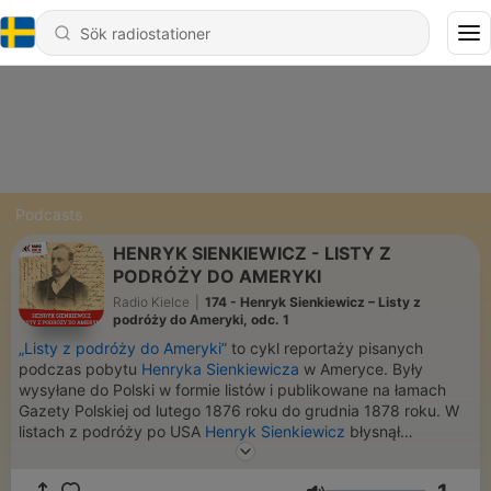
Podcasts
HENRYK SIENKIEWICZ - LISTY Z
PODRÓŻY DO AMERYKI
Radio Kielce
|
174 - Henryk Sienkiewicz – Listy z
podróży do Ameryki, odc. 1
„Listy z podróży do Ameryki”
to cykl reportaży pisanych
podczas pobytu
Henryka Sienkiewicza
w Ameryce. Były
wysyłane do Polski w formie listów i publikowane na łamach
Gazety Polskiej od lutego 1876 roku do grudnia 1878 roku. W
listach z podróży po USA
Henryk Sienkiewicz
błysnął
olśniewającym talentem obserwatora i artysty. Zawarł w nich
świetne opisy polowań i puszczańskiego życia w Kalifornii,