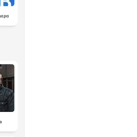
μερα
a