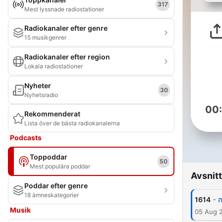
317
Mest lyssnade radiostationer
Radiokanaler efter genre
15 musikgenrer
Radiokanaler efter region
Lokala radiostationer
Nyheter
30
Nyhetsradio
00
Rekommenderat
Lista över de bästa radiokanalerna
Podcasts
Toppoddar
50
Mest populära poddar
Avsnitt
Poddar efter genre
18 ämneskategorier
-
1614
Musik
05 Aug 