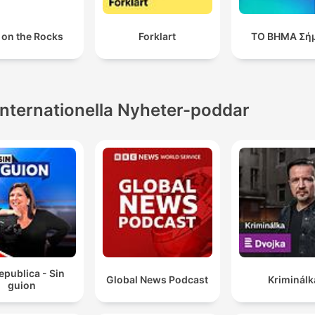
 on the Rocks
Forklart
ΤΟ ΒΗΜΑ Σή
Internationella Nyheter-poddar
epublica - Sin
Global News Podcast
Kriminálk
guion