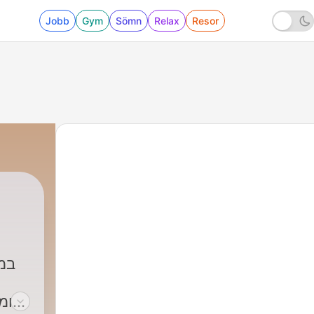
Jobb
Gym
Sömn
Relax
Resor
במצ