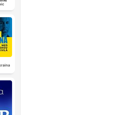
pic
raina