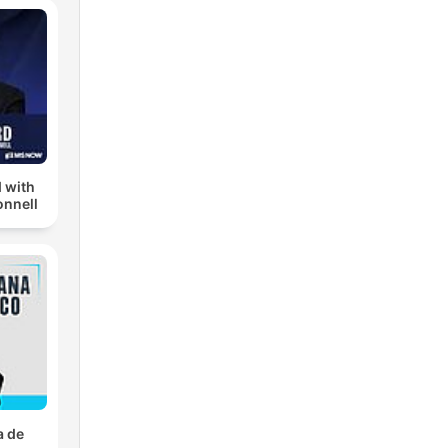
 with
nnell
a de