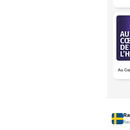
Au Cœu
Ra
Rad