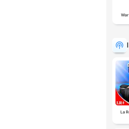
War
La R