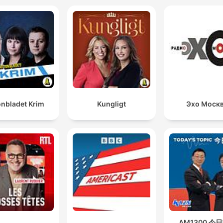
onbladet Krim
Kungligt
Эхо Моск
AM1300 今