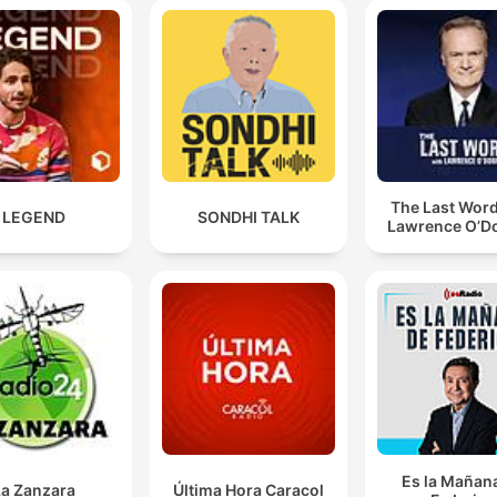
The Last Word
LEGEND
SONDHI TALK
Lawrence O’Do
Es la Mañan
La Zanzara
Última Hora Caracol