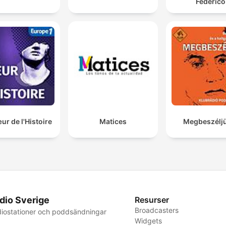
Federico
r de l'Histoire
Matices
Megbeszéljü
dio Sverige
Resurser
Broadcasters
iostationer och poddsändningar
Widgets