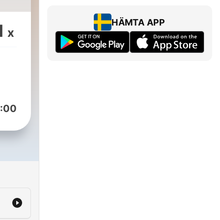
א
HÄMTA APP
1
x
:00