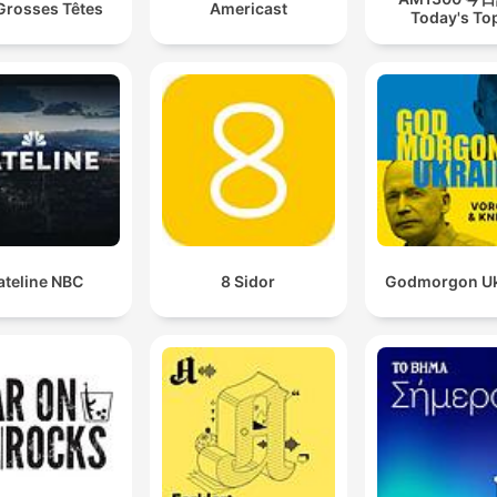
Grosses Têtes
Americast
Today's To
ateline NBC
8 Sidor
Godmorgon Uk