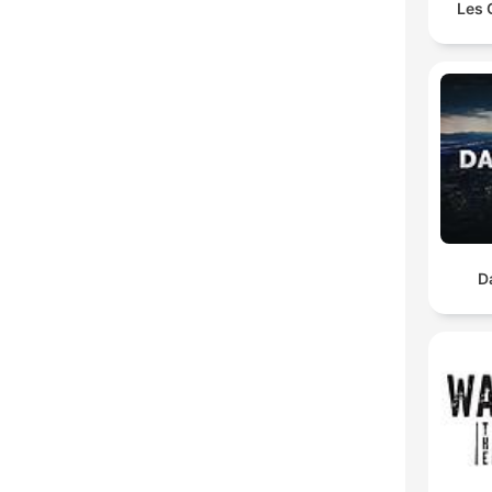
Les 
D