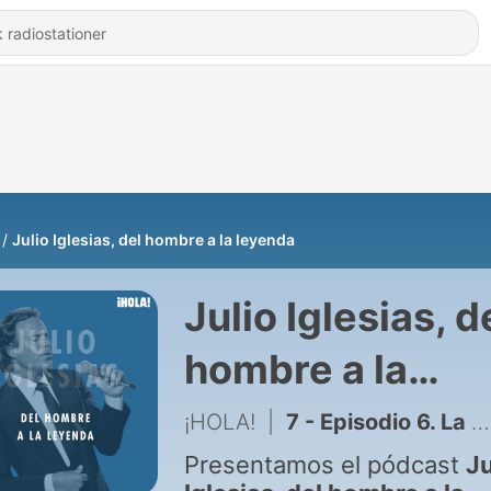
Julio Iglesias, del hombre a la leyenda
Julio Iglesias, d
hombre a la
leyenda
¡HOLA!
|
7 - Episodio 6. La carretera
Presentamos el pódcast
Ju