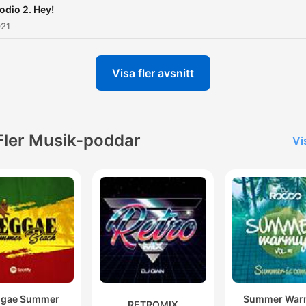
odio 2. Hey!
021
Visa fler avsnitt
Fler Musik-poddar
Vi
ggae Summer
Summer War
RETROMIX