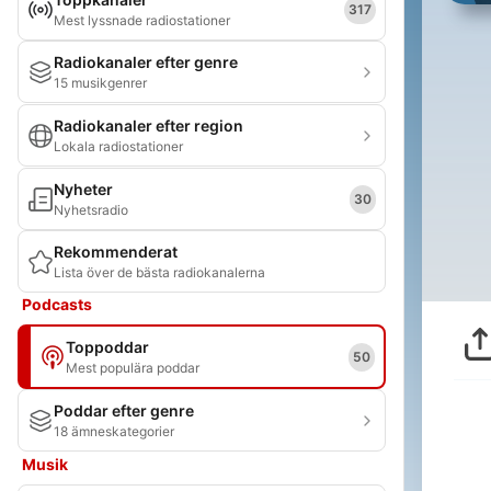
317
Mest lyssnade radiostationer
Radiokanaler efter genre
15 musikgenrer
Radiokanaler efter region
Lokala radiostationer
Nyheter
30
Nyhetsradio
Rekommenderat
Lista över de bästa radiokanalerna
Podcasts
Toppoddar
50
Mest populära poddar
Poddar efter genre
18 ämneskategorier
Musik