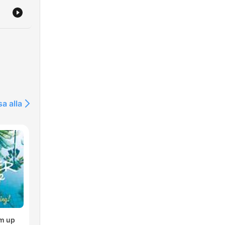
sa alla
m up