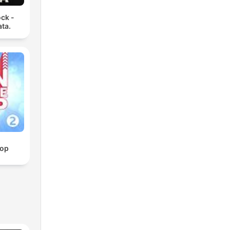
ck -
ata.
Top