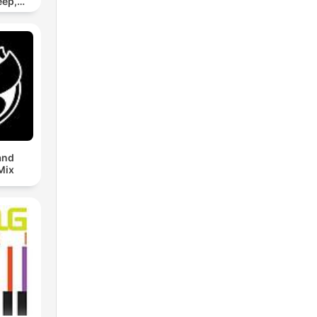
eep,
 &
n
and
Mix