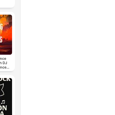
ance
h DJ
ance
)