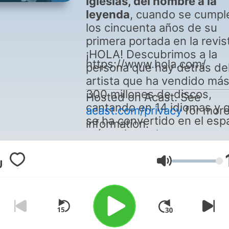
Iglesias, del hombre a la
leyenda
, cuando se cumpl
los cincuenta años de su
primera portada en la revis
¡HOLA! Descubrimos a la
https://www.hola.com/
persona que hay detrás de
artista que ha vendido má
300 millones de discos,
Hosted on Acast. See
cantando en 14 idiomas y 
acast.com/privacy
for mor
se ha convertido en el esp
information.
más universal.
Volym