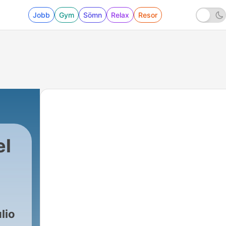
Jobb
Gym
Sömn
Relax
Resor
el
lio