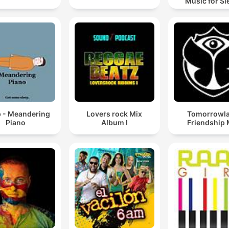
Music for Sl
Meditation
Relaxatio
p - Meandering
Lovers rock Mix
Tomorrowl
Piano
Album I
Friendship 