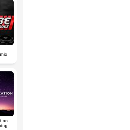
emix
tion
xing