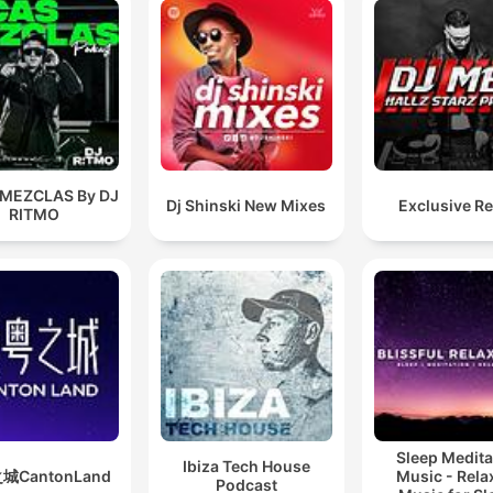
 MEZCLAS By DJ
Dj Shinski New Mixes
Exclusive R
RITMO
Sleep Medita
Ibiza Tech House
城CantonLand
Music - Rela
Podcast