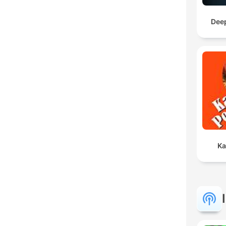
Dee
Ka