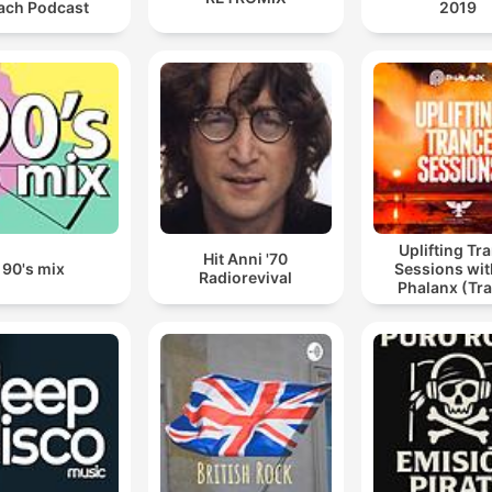
ach Podcast
2019
Uplifting Tr
Hit Anni '70
90's mix
Sessions wit
Radiorevival
Phalanx (Tr
Podcast