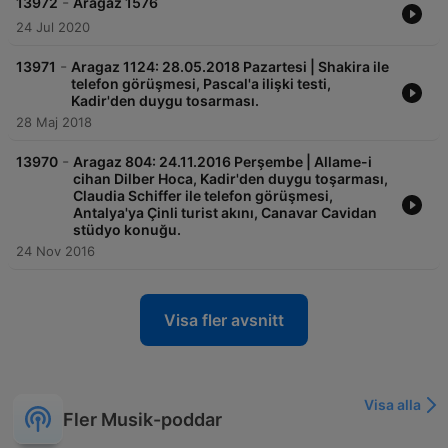
-
13972
Aragaz 1576
24 Jul 2020
-
13971
Aragaz 1124: 28.05.2018 Pazartesi | Shakira ile
telefon görüşmesi, Pascal'a ilişki testi,
Kadir'den duygu tosarması.
28 Maj 2018
-
13970
Aragaz 804: 24.11.2016 Perşembe | Allame-i
cihan Dilber Hoca, Kadir'den duygu toşarması,
Claudia Schiffer ile telefon görüşmesi,
Antalya'ya Çinli turist akını, Canavar Cavidan
stüdyo konuğu.
24 Nov 2016
Visa fler avsnitt
Visa alla
Fler Musik-poddar