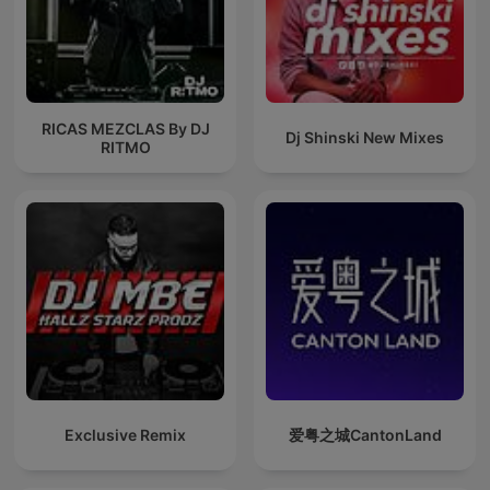
RICAS MEZCLAS By DJ
Dj Shinski New Mixes
RITMO
Exclusive Remix
爱粤之城CantonLand