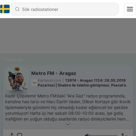
Podcasts
Metro FM - Aragaz
Karnaval.com
|
13974 - Aragaz 1124: 28.05.2018
Pazartesi | Shakira ile telefon görüşmesi, Pascal'a
ilişki testi, Kadir'den duygu tosarması.
Kadir Çöpdemir Metro FM’deki “Ara Gaz” radyo programında,
kendine has tarzı ve Hacı Darth Vader, Dilber Kortaylı gibi ikonik
tiplemeleriyle gündemi hiç olmadığı kadar eğlenceli bir şekilde
yorumluyor! Hafta içi her sabah 08:00-10:00 arası, işe gidiş
trafiğinin en yoğun olduğu saatlerde radyo dinleyicilerini hem
keyifli bir dünya turuna çıkarıp, güncel konulardan haberdar
ediyor hem de yeni başlayan güne kahkahalarla hazırlıyor!
1