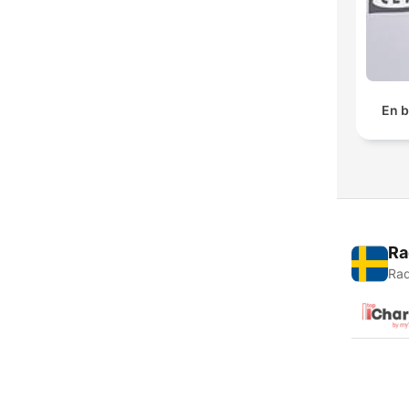
En 
Ra
Rad