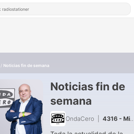
Noticias fin de semana
Noticias fin de
semana
OndaCero
|
4316 - Minuto económico: "La inteligencia artificial es una tecnología dominada especialmente por compañías estadounidenses"