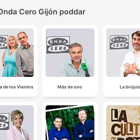
Onda Cero Gijón poddar
a de los Vientos
Más de uno
La brújul