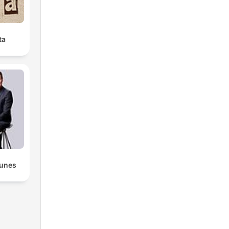
ta
lunes