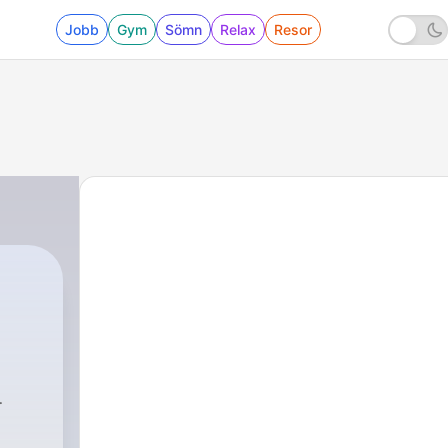
Jobb
Gym
Sömn
Relax
Resor