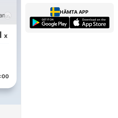
HÄMTA APP
mana
1
x
:00