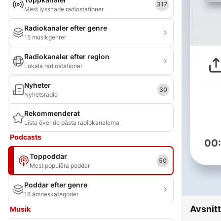
317
Mest lyssnade radiostationer
Radiokanaler efter genre
15 musikgenrer
Radiokanaler efter region
Lokala radiostationer
Nyheter
30
Nyhetsradio
Rekommenderat
Lista över de bästa radiokanalerna
Podcasts
00
Toppoddar
50
Mest populära poddar
Poddar efter genre
18 ämneskategorier
Avsnitt
Musik