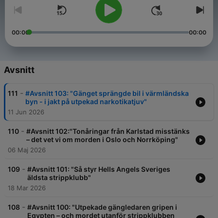
00:00
00:00
Avsnitt
-
111
#Avsnitt 103: "Gänget sprängde bil i värmländska
byn - i jakt på utpekad narkotikatjuv"
11 Jun 2026
-
110
#Avsnitt 102:"Tonåringar från Karlstad misstänks
– det vet vi om morden i Oslo och Norrköping"
06 Maj 2026
-
109
#Avsnitt 101: "Så styr Hells Angels Sveriges
äldsta strippklubb"
18 Mar 2026
-
108
#Avsnitt 100: "Utpekade gängledaren gripen i
Egypten – och mordet utanför strippklubben