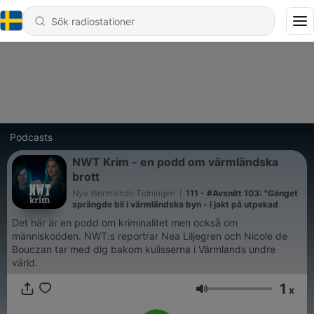
Podcasts
NWT Krim - en podd om värmländska
brott
Nya Wermlands-Tidningen
|
111 - #Avsnitt 103: "Gänget
sprängde bil i värmländska byn - i jakt på utpekad
narkotikatjuv"
Det här är en podd om kriminalitet men också om
människoöden. NWT:s reportrar Nea Liljegren och Nicole de
Bouczan tar med dig bakom kulisserna i Värmlands undre
värld.
1
x
Volym