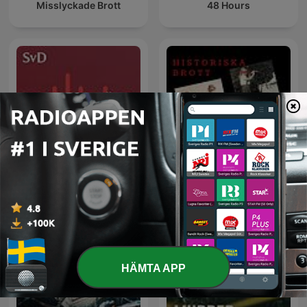
Misslyckade Brott
48 Hours
SvD Dokumentära
Historiska brott
berättelser
HÄMTA APP