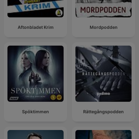
Aftonbladet Krim
Mordpodden
Spöktimmen
Rättegångspodden