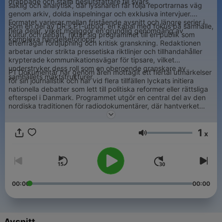
drabbade och ställa beslutsfattare till svars.
saklig och analytisk, där lyssnaren får följa reportrarnas väg
genom arkiv, dolda inspelningar och exklusiva intervjuer.
Formatet varierar mellan fristående avsnitt och längre serier i
Som en del av DR:s P1-utbud, en kanal med fokus på samhälle,
flera delar, vilket möjliggör en grundlig genomgång av
kultur och debatt, riktar sig programmet till en publik som
komplexa händelseförlopp.
efterfrågar fördjupning och kritisk granskning. Redaktionen
arbetar under strikta pressetiska riktlinjer och tillhandahåller
krypterade kommunikationsvägar för tipsare, vilket
understryker dess roll som en oberoende granskare av
P1 Dokumentär har genom åren mottagit ett flertal utmärkelser
samhällets maktstrukturer.
för sin journalistik och har vid flera tillfällen lyckats initiera
nationella debatter som lett till politiska reformer eller rättsliga
efterspel i Danmark. Programmet utgör en central del av den
nordiska traditionen för radiodokumentärer, där hantverket
kombinerar klassiskt reportage med modern ljudproduktion för
att skapa en informativ och tydlig kontext kring komplexa
1
samhällsfrågor.
x
Volym
00:00
00:00
Avsnitt