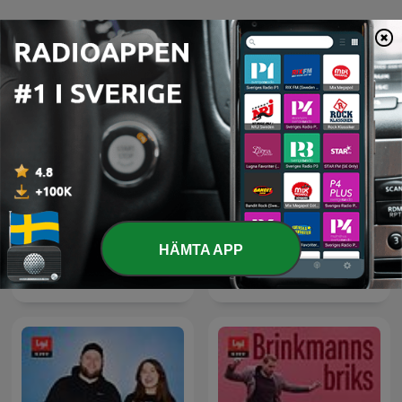
DR P1 Radioavisen poddar
HÄMTA APP
Sara & Monopolet -
Radiofortællinger
podcast