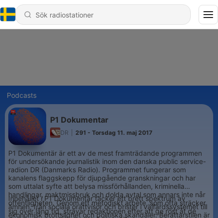
Podcasts
P1 Dokumentar
DR
|
291 - Torsdag 11. maj 2017
P1 Dokumentär är ett av de mest framträdande programmen
för undersökande journalistik inom den danska public service-
radion DR (Danmarks Radio). Programmet fungerar som
kanalens flaggskepp för djupgående granskningar och har
som uttalat syfte att belysa missförhållanden, kriminella
handlingar, maktmissbruk och dolda avtal som annars inte når
Innehållet i P1 Dokumentär täcker ett brett spektrum av
offentligheten. Genom ett metodiskt arbete, som ofta sträcker
ämnen, från sociala orättvisor och brister i välfärdssystemet till
sig över lång tid, strävar redaktionen efter att ge röst åt de
ekonomisk brottslighet och politiska skandaler. Berättarstilen är