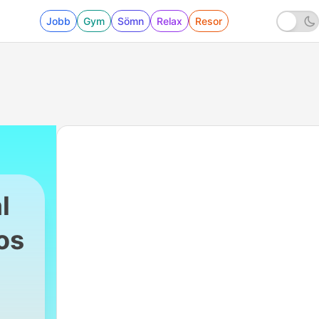
Jobb
Gym
Sömn
Relax
Resor
l
os