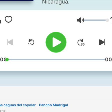
Nicaragua.
Volym
:00
00
as ceguas del coyolar - Pancho Madrigal
2026