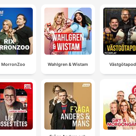
X MorronZoo
Wahlgren & Wistam
Västgötapo