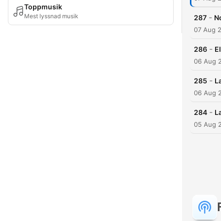
Toppmusik
Mest lyssnad musik
-
287
N
07 Aug 
-
286
E
06 Aug 
-
285
L
06 Aug 
-
284
L
05 Aug 