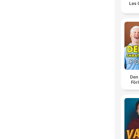
Les 
Den
För