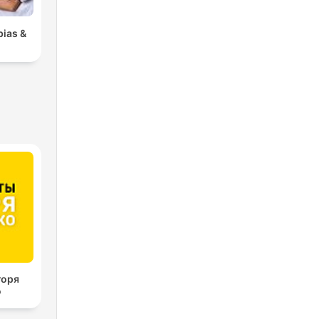
bias &
горя
о