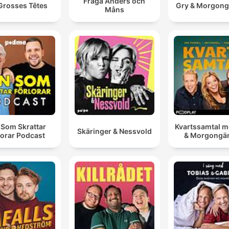
Fråga Anders och
Grosses Têtes
Gry & Morgon
Måns
 Som Skrattar
Kvartssamtal m
Skäringer & Nessvold
lorar Podcast
& Morgongä