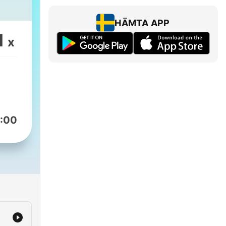
HÄMTA APP
1
x
:00