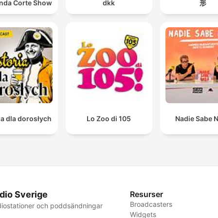
nda Corte Show
dkk
形
ia dla dorosłych
Lo Zoo di 105
Nadie Sabe 
dio Sverige
Resurser
Broadcasters
iostationer och poddsändningar
Widgets