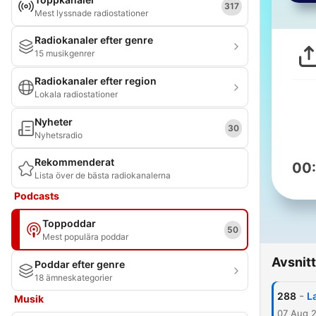
317
Mest lyssnade radiostationer
Radiokanaler efter genre
15 musikgenrer
Radiokanaler efter region
Lokala radiostationer
Nyheter
30
Nyhetsradio
Rekommenderat
00
Lista över de bästa radiokanalerna
Podcasts
Toppoddar
50
Mest populära poddar
Avsnitt
Poddar efter genre
18 ämneskategorier
-
288
L
Musik
07 Aug 