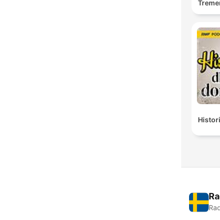
Treme
Histor
Ra
Rad