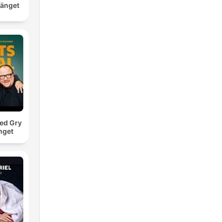
gänget
ed Gry
nget