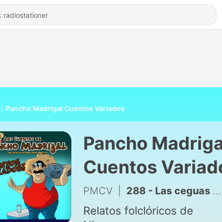
Pancho Madrigal Cuentos Variados
Pancho Madriga
Cuentos Variad
PMCV
|
288 - Las ceguas del coyolar - Pancho Madrigal
Relatos folclóricos de