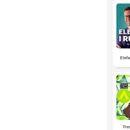
Elef
Tre