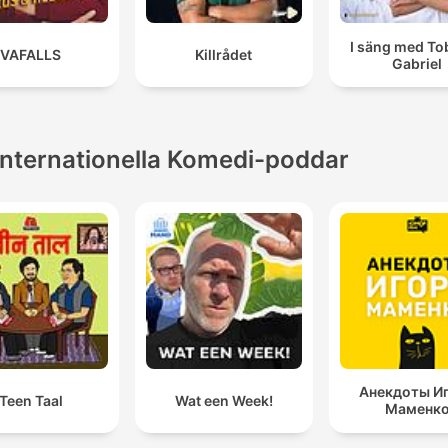
I säng med To
VAFALLS
Killrådet
Gabriel
Internationella Komedi-poddar
Анекдоты И
Teen Taal
Wat een Week!
Маменк