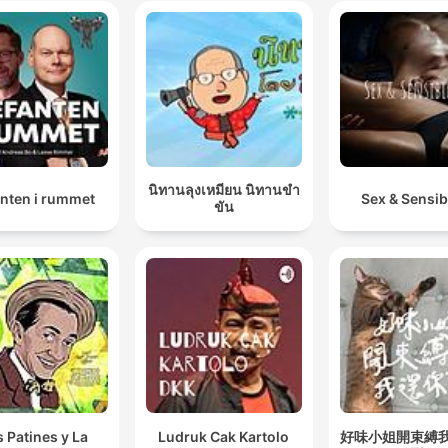
นิทานลุงเหมียน นิทานขำ
anten i rummet
Sex & Sensibi
ขัน
s Patines y La
Ludruk Cak Kartolo
好味小姐開束縛