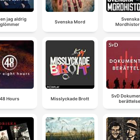
len jag aldrig
Svenska
Svenska Mord
glömmer
Mordhistor
SvD Dokumen
48 Hours
Misslyckade Brott
berättelse