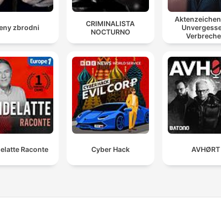
Aktenzeiche
CRIMINALISTA
eny zbrodni
Unvergess
NOCTURNO
Verbrech
elatte Raconte
Cyber Hack
AVHØRT