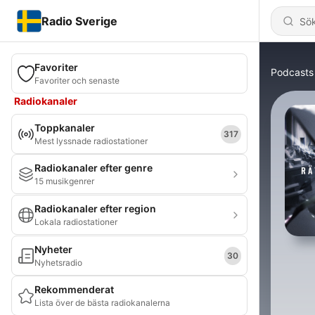
Radio Sverige
Favoriter
Podcasts
Favoriter och senaste
Radiokanaler
Toppkanaler
317
Mest lyssnade radiostationer
Radiokanaler efter genre
15 musikgenrer
Radiokanaler efter region
Lokala radiostationer
Nyheter
30
Nyhetsradio
Rekommenderat
Lista över de bästa radiokanalerna