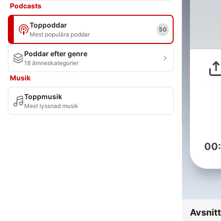
Podcasts
Toppoddar
50
Mest populära poddar
Poddar efter genre
18 ämneskategorier
Musik
Toppmusik
Mest lyssnad musik
00
Avsnitt