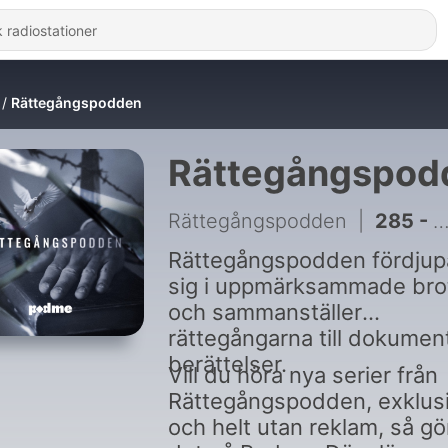
Rättegångspodden
Rättegångspod
Rättegångspodden
|
285 - Skräcktimmarna i gryningen - ute nu!
Rättegångspodden fördjup
sig i uppmärksammade bro
och sammanställer
rättegångarna till dokumen
berättelser.
Vill du höra nya serier från
Rättegångspodden, exklusi
och helt utan reklam, så gö