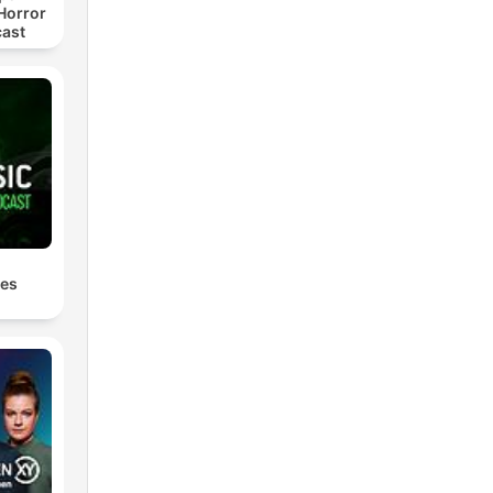
Horror
cast
les