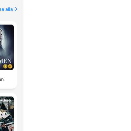
sa alla
en