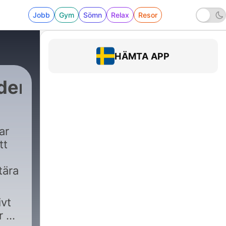
Jobb
Gym
Sömn
Relax
Resor
HÄMTA APP
den
ar
tt
tära
vt
r du