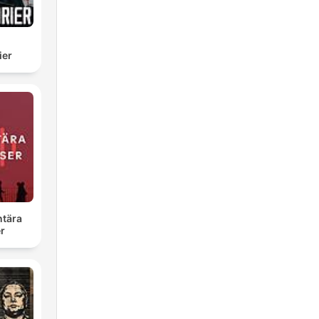
ier
tära
r