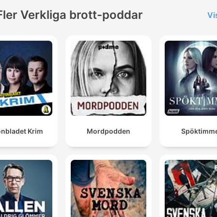
Fler Verkliga brott-poddar
Vi
onbladet Krim
Mordpodden
Spöktimm