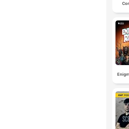
Con
Enigm