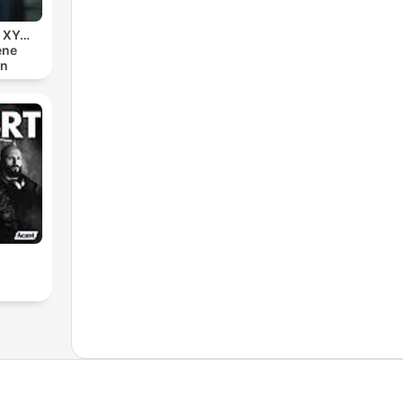
n XY…
ene
en