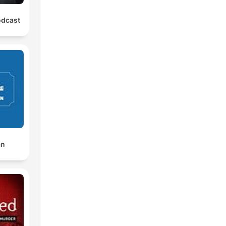
odcast
an