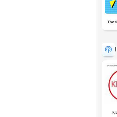
The 
Kl