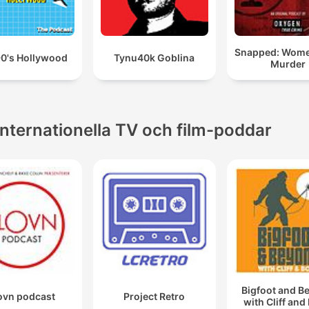
Snapped: Wom
90's Hollywood
Tynu40k Goblina
Murder
Internationella TV och film-poddar
Bigfoot and B
ovn podcast
Project Retro
with Cliff and