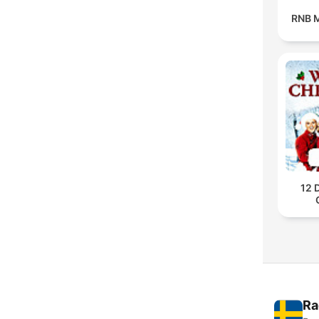
RNB M
12 
Ra