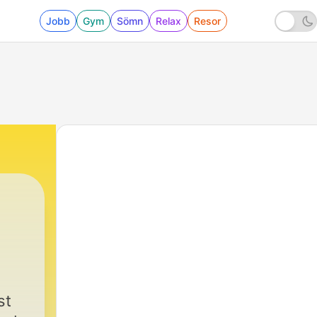
Jobb
Gym
Sömn
Relax
Resor
|
46 - Remembering Smallville | Season 3 Epi
st