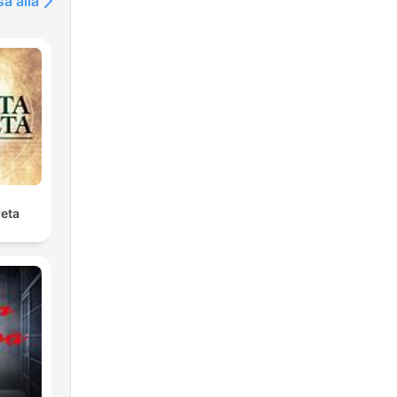
sa alla
reta