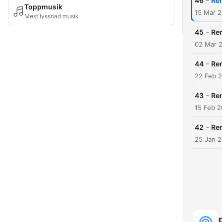
-
46
Rem
Toppmusik
15 Mar 
Mest lyssnad musik
-
45
Rem
02 Mar 
-
44
Rem
22 Feb 
-
43
Rem
15 Feb 
-
42
Rem
25 Jan 