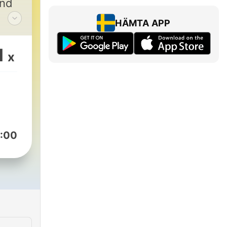
and
HÄMTA APP
alk
1
x
00
:00