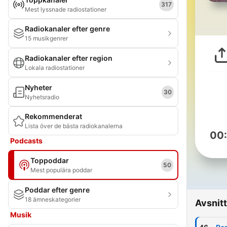
317
Mest lyssnade radiostationer
Radiokanaler efter genre
15 musikgenrer
Radiokanaler efter region
Lokala radiostationer
Nyheter
30
Nyhetsradio
Rekommenderat
Lista över de bästa radiokanalerna
00
Podcasts
Toppoddar
50
Mest populära poddar
Poddar efter genre
18 ämneskategorier
Avsnitt
Musik