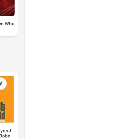
en Who
eyond
 Bobo