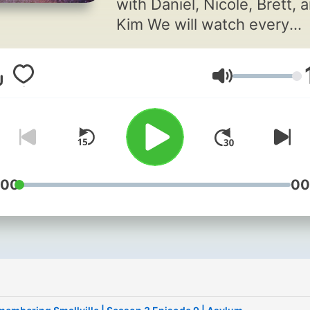
with Daniel, Nicole, Brett, 
Kim We will watch every
episode of the series and t
about them! Podcast releases
Volym
weekly on Saturdays at 5:
AM MST
:00
00