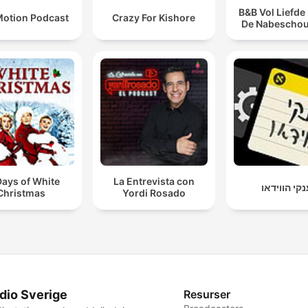
B&B Vol Liefde
otion Podcast
Crazy For Kishore
De Nabescho
Days of White
La Entrevista con
קי הווידאו
Christmas
Yordi Rosado
dio Sverige
Resurser