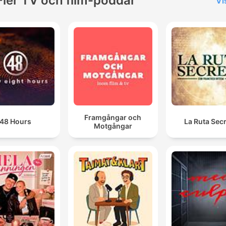
Fler TV och film-poddar
Vi
Framgångar och
48 Hours
La Ruta Sec
Motgångar