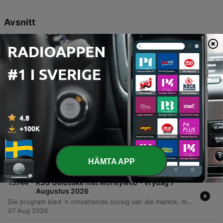
Avsnitt
-
15747
Kenners antwoord luisteraarsvrae
In hierdie episode van RSG Geldsake word finansiële strategieë bespreek wat fokus op lewensannoite, salarisonderhandeling en belastingbeplanning. Die aanbieders dek die implikasies van erfgoedere vir buitelandse erfgename, hoe om voordele tydens salarishersienings te benut, en die belangrikheid van 'n holistiese balansstaatontleding vir effektiewe onttrekkings in die aftrede. Verder word die belangrikheid van diversifikasie in buitelandse beleggings beklemtoon om teen die verswakking van die rand en plaaslike inflasie te beskerm. Die gesprek dek ook die rol van edelmetale binne 'n portefeulje en hoe buitelandse blootstelling help om koopkrag te bewaar.
07 Aug 2026
-
15746
Waarom bly jou BarOne duur, as kakaopryse
eindelik begin val?
Hierdie episode van RSG Geldsake met MoneyWeb ondersoek die komplekse dinamika van die wêreldwye kakao- en sjokolademarkte. Ten spyte van 'n beduidende daling in kakao-grondstofpryse oor die afgelope 12 maande, bly sjokoladepryse op die rakke hoog weens vertraagde voorraadverwerking en die impak van hoë produksiekoste vir groot vervaardigers soos Lindt en Nestle. Die bespreking dek temas soos die invloed van klimaatverandering op oeste in West-Afrika, die verskuiwing na produkte met laer kakao-inhoud om koste te beheer, en die ekonomiese uitdagings vir kakao-boere wat sukkel om 'n lewensbestaan te maak.
07 Aug 2026
-
15745
Sasol se winste: Eenmalige wind van agter of
die begin van 'n ommekeer?
In hierdie episode van RSG Geldsake gesels Ines met Wilhelm Herzog van Roosendal Partners oor Sasol se onlangse finansiële resultate. Die gesprek fokus op die groot gaping tussen Sasol se verwagte winsstygings per aandeel en die meer getemperde groei in hooflynverdienste. Besprekingsterreine sluit in die impak van oliepryse, die rol van raffinaderij-marges, waardalingsverliese op kapitaal, en die uitdagings van afskrywings op plaaslike infrastruktuur. Herzog deel sy perspektief oor of die huidige produksiestyging 'n volhoubare langtermyn-opwaartse kurwe aandui of bloot gevolg is deur gunstige omstandighede.
HÄMTA APP
07 Aug 2026
-
15744
RSG Geldsake met Moneyweb – Vrydag 7
Augustus 2026
Die program bied 'n omvattende oorsig van die markte, met fokus op die positiewe beweging in die JSE en Amerikaanse indekse ten spyte van onsekerheid oor oliepryse. Dit dek ook Sasol se finansiële uitkyk, die impak van wisselende kakao-pryse op die chokoladebedryf, en die rol van edelmetale as beleggings. Verder word strategiese finansiële beplanning bespreek, insluitend die belastingimplikasies van boedelbeplanning, die belangrikheid van pensioenvoordele tydens salarisonderhandelinge, en die voordele van globale diversifikasie om teen inflasie en die verswakking van die rand te beskerm.
07 Aug 2026