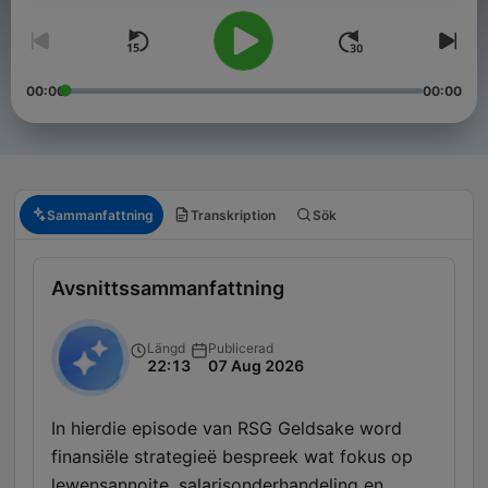
00:00
00:00
Sammanfattning
Transkription
Sök
Avsnittssammanfattning
Längd
Publicerad
22:13
07 Aug 2026
In hierdie episode van RSG Geldsake word
finansiële strategieë bespreek wat fokus op
lewensannoite, salarisonderhandeling en