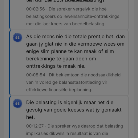
ten oor die 20% boedelbelasting?
00:02:56 · Die spreker vergelyk die hoë
belastingkoers op lewensannoite-onttrekkings
met die laer koers van boedelbelasting.
As die mens nie die totale prentje het, dan
gaan jy glat nie in die vermoewe wees om
enige slim planne te kan maak of slim
berekeninge te gaan doen om
onttrekkings te maak nie.
00:08:54 · Dit beklemtoon die noodsaaklikheid
van 'n volledige balansstaatontleding vir
effektiewe finansiële beplanning.
Die belasting is eigenlijk maar net die
gevolg van goeie keeses wat jy gemaakt
het.
00:12:27 · Die spreker wys daarop dat belasting
implikasies dikwels 'n resultaat is van die