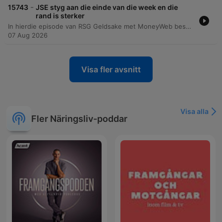
-
15743
JSE styg aan die einde van die week en die
rand is sterker
In hierdie episode van RSG Geldsake met MoneyWeb bespreek Mia en Dennis die onlangse bewegings in die globale en plaaslike markte. Die gesprek fokus op die verrassende werkloosheidscyfers in die VSA wat die Federal Reserve se rentekoersbesluit vir September kan beïnvloed, asook die sterk kwartaalresultate van maatskappye in die S&P 500. Daar word ook gekyk na die regstelling in die halfgeleidersektor en die spesifieke prestasie van Naspers (Naspers/Prosus-konteks) se finansiële uitkyk. Die analise dek ook die impak van tegnologie-reuse soos Amazon en Microsoft op die mark, sowel as die verwagtinge rondom komende inflasiecyfers in die VSA en werkloosheidscyfers in Suid-Afrika.
07 Aug 2026
Visa fler avsnitt
Visa alla
Fler Näringsliv-poddar