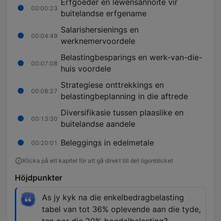
Erfgoeder en lewensannoite vir
00:00:23
buitelandse erfgename
Salarishersienings en
00:04:49
werknemervoordele
Belastingbesparings en werk-van-die-
00:07:08
huis voordele
Strategiese onttrekkings en
00:08:27
belastingbeplanning in die aftrede
Diversifikasie tussen plaaslike en
00:13:30
buitelandse aandele
Beleggings in edelmetale
00:20:01
Klicka på ett kapitel för att gå direkt till det ögonblicket
Höjdpunkter
As jy kyk na die enkelbedragbelasting
tabel van tot 36% oplevende aan die tyde,