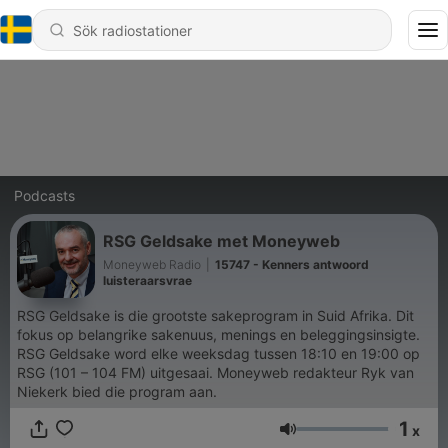
Podcasts
RSG Geldsake met Moneyweb
Moneyweb Radio
|
15747 - Kenners antwoord
luisteraarsvrae
RSG Geldsake is die grootste sakeprogram in Suid Afrika. Dit
fokus op belangrike sakenuus, menings en beleggingsinsigte.
RSG Geldsake word elke weeksdag tussen 18:10 en 19:00 op
RSG (101 – 104 FM) uitgesaai. Moneyweb redakteur Ryk van
Niekerk bied die program aan.
1
x
Volym