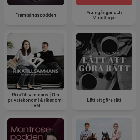
Framgångar och
Framgångspodden
Motgångar
RikaTillsammans | Om
privatekonomi & rikedom i
Lätt att göra rätt
livet