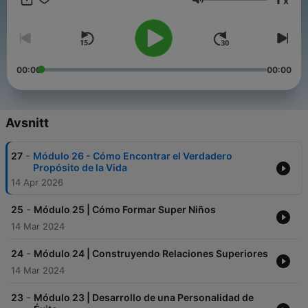
x
success. Each episode covers motivation, leadership, success
Volym
mindset, and essential skill development. Descubre
enseñanzas prácticas del Seminario Fénix de Brian Tracy para
transformar tu vida, alcanzar metas y potenciar tu éxito
personal y profesional. Cada episodio incluye consejos sobre
motivación, liderazgo, mentalidad de éxito y desarrollo de
00:00
00:00
habilidades clave.
Avsnitt
-
27
Módulo 26 - Cómo Encontrar el Verdadero
Propósito de la Vida
14 Apr 2026
-
25
Módulo 25 | Cómo Formar Super Niños
14 Mar 2024
-
24
Módulo 24 | Construyendo Relaciones Superiores
14 Mar 2024
-
23
Módulo 23 | Desarrollo de una Personalidad de