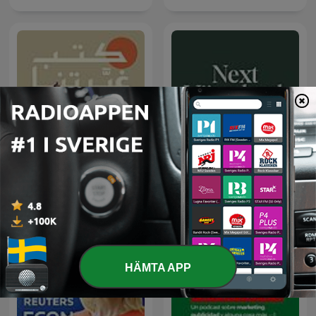
كتب غيّرتنا
Next Värmland
HÄMTA APP