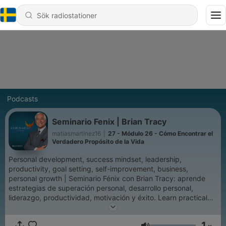
Podcasts
Seminario Fenix | Brian Tracy
matiasmartinez16
|
27 - Módulo 26 - Cómo Encontrar el
Verdadero Propósito de la Vida
Personal development, success mindset, leadership,
productivity, goal setting, self-improvement, business,
personal growth | Seminario Fénix con Brian Tracy: aprende
estrategias de superación personal, desarrollo personal,
liderazgo, productividad, motivación y éxito. Learn practical
strategies from Brian Tracy’s Phoenix Seminar to transform
your life, achieve goals, and boost personal and professional
1