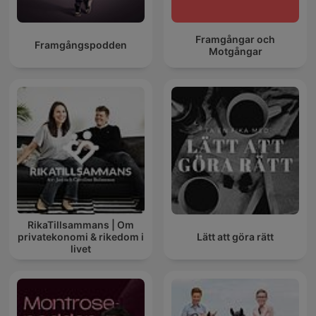
Framgångar och
Framgångspodden
Motgångar
RikaTillsammans | Om
privatekonomi & rikedom i
Lätt att göra rätt
livet