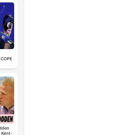
e COPE
dden
 Kent-