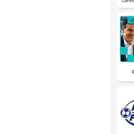
Carlo
S