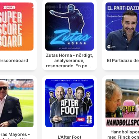
Zutas Hörna - nördigt,
erscoreboard
analyserande,
El Partidazo d
resonerande. En podd
om handboll.
Handbollspo
bras Mayores -
L'After Foot
med Flinck och