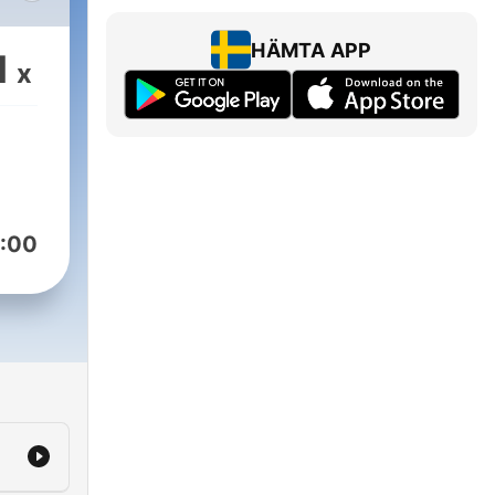
HÄMTA APP
1
x
:00