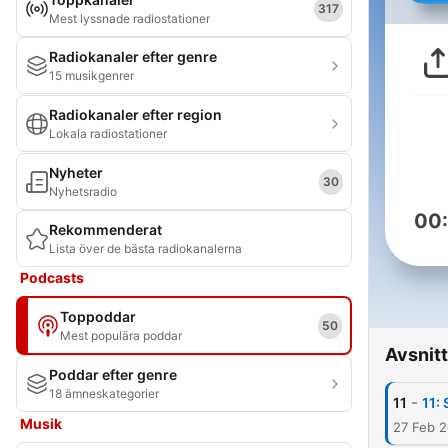
317
Mest lyssnade radiostationer
Radiokanaler efter genre
15 musikgenrer
Radiokanaler efter region
Lokala radiostationer
Nyheter
30
Nyhetsradio
00
Rekommenderat
Lista över de bästa radiokanalerna
Podcasts
Toppoddar
50
Mest populära poddar
Avsnitt
Poddar efter genre
18 ämneskategorier
-
11
11:
Musik
27 Feb 