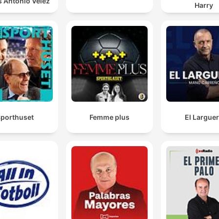
s Antonio Vélez
Harry
porthuset
Femme plus
El Largue