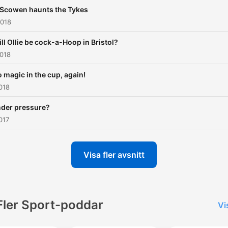
 Scowen haunts the Tykes
2018
ill Ollie be cock-a-Hoop in Bristol?
2018
o magic in the cup, again!
018
nder pressure?
017
Visa fler avsnitt
Fler Sport-poddar
Vi