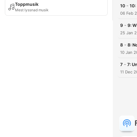
Toppmusik
-
10
10:
Mest lyssnad musik
06 Feb 
-
9
9: W
25 Jan 
-
8
8: N
10 Jan 2
-
7
7: U
11 Dec 2