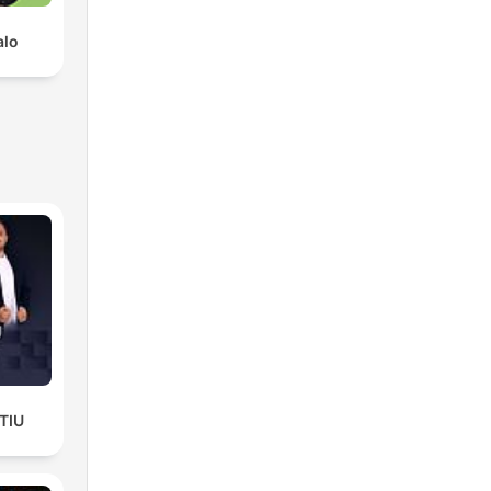
alo
TIU