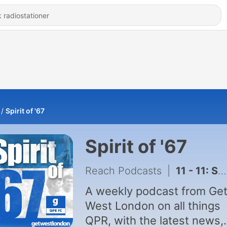
Spirit of '67
Spirit of '67
Reach Podcasts
|
11 - 11: Should he stay, or should he go?
A weekly podcast from Ge
West London on all things
QPR, with the latest news,