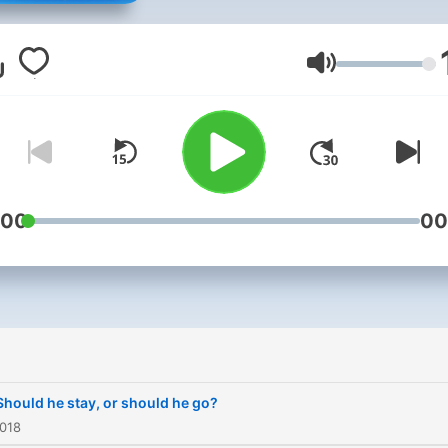
views and opinions on the
Hoops.
Volym
:00
00
 Should he stay, or should he go?
2018