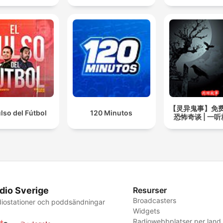
【灵异鬼事】免
ulso del Fútbol
120 Minutos
恐怖奇谈 | 一
dio Sverige
Resurser
Broadcasters
iostationer och poddsändningar
Widgets
Radiowebbplatser per land