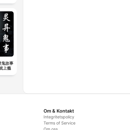
费鬼故事
听就上瘾
Om & Kontakt
Integritetspolicy
Terms of Service
Om oss