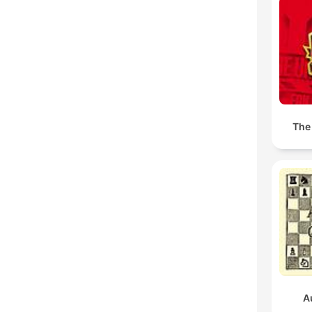
The
A