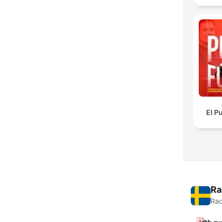
El P
Ra
Rad