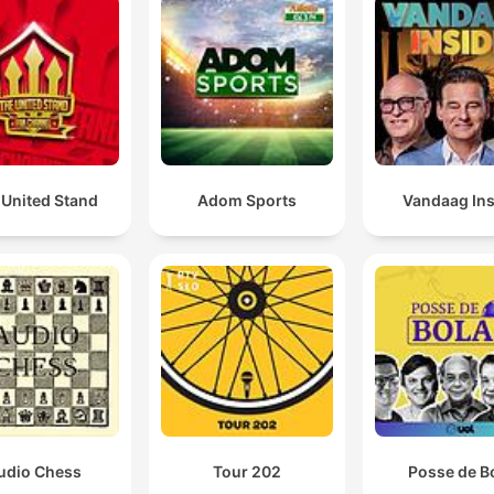
 United Stand
Adom Sports
Vandaag Ins
udio Chess
Tour 202
Posse de B