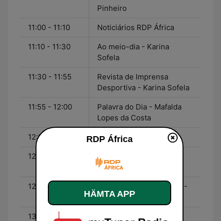
Pinheiro
11:00 - 11:10
Noticiários RDP África
11:10 - 11:30
Ao meio-dia - Karina
Sofela
11:30 - 11:55
Revista de Imprensa
Desportiva - Karina Sofela
11:55 - 12:00
Palavra do Dia - Mafalda
Lopes da Costa
12:00 - 12:15
Noticiários RDP África
RDP África
12:15 - 12:30
Escrever na água -
Fernanda Almeida
12:30 - 13:00
Informação de Desporto -
HÄMTA APP
Simultâneo Antena 1
13:00 - 13:10
Noticiários RDP África