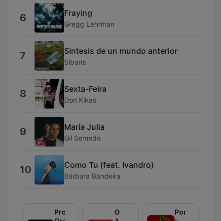
Fraying
6
Gregg Lehrman
Sintesis de un mundo anterior
7
Síbaris
Sexta-Feira
8
Don Kikas
María Julia
9
Gil Semedo
Como Tu (feat. Ivandro)
10
Bárbara Bandeira
Prova
O
Portugalex
Oral
Amor