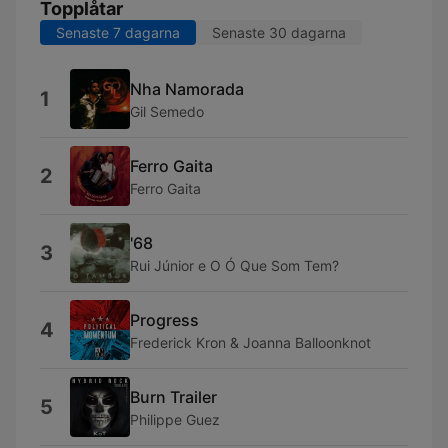
Topplåtar
Senaste 7 dagarna
Senaste 30 dagarna
Nha Namorada
1
Gil Semedo
Ferro Gaita
2
Ferro Gaita
'68
3
Rui Júnior e O Ó Que Som Tem?
Progress
4
Frederick Kron & Joanna Balloonknot
Burn Trailer
5
Philippe Guez