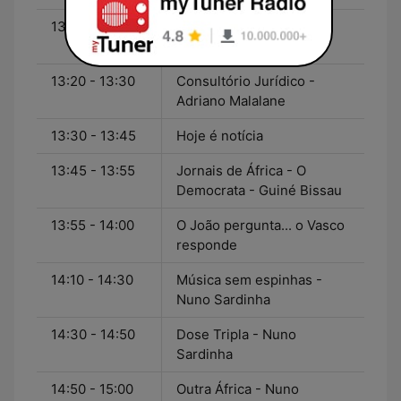
13:10 - 13:20
Ao meio-dia - Karina
Sofela
13:20 - 13:30
Consultório Jurídico -
Adriano Malalane
13:30 - 13:45
Hoje é notícia
13:45 - 13:55
Jornais de África - O
Democrata - Guiné Bissau
13:55 - 14:00
O João pergunta... o Vasco
responde
14:10 - 14:30
Música sem espinhas -
Nuno Sardinha
14:30 - 14:50
Dose Tripla - Nuno
Sardinha
14:50 - 15:00
Outra África - Nuno