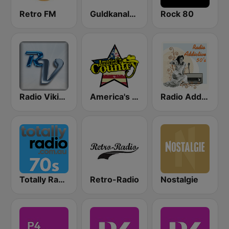
Retro FM
Guldkanalen 60-tal
Rock 80
Radio Viking
America's Country
Radio Addictive 50s
Totally Radio 70s
Retro-Radio
Nostalgie