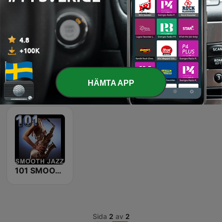
Classic FM
LoFi Vibes
Frisky radio
HÄMTA APP
Classic Metal Radio
Hot 21 Radio
80s80s
101 SMOOTH JAZZ
Sida
2
av
2