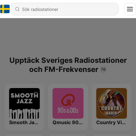
Upptäck Sveriges Radiostationer
och FM-Frekvenser
76
Smooth Jazz - Groov
Qmusic 90's & 00's
Country Vibes