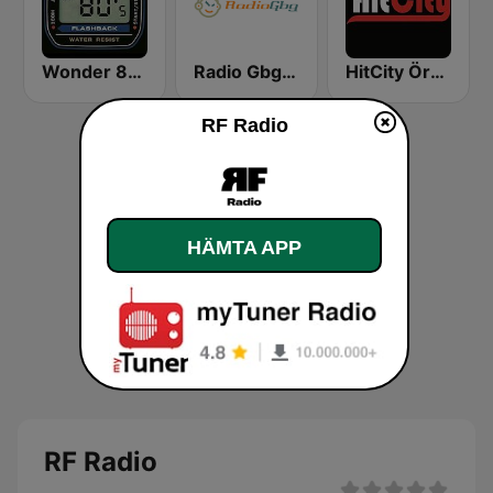
Wonder 80's
Radio Gbg 94.9 FM
HitCity Öresund
RF Radio
HÄMTA APP
RF Radio