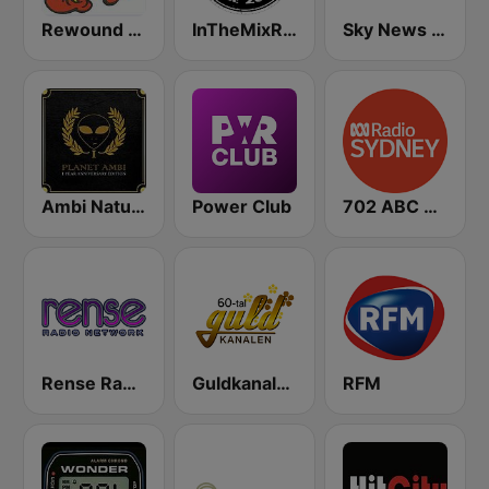
Rewound Radio
InTheMixRadio
Sky News Radio
Ambi Nature Radio
Power Club
702 ABC Sydney
Rense Radio Network
Guldkanalen 60-tal
RFM