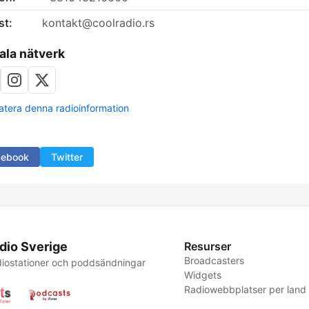
st:
kontakt@coolradio.rs
ala nätverk
tera denna radioinformation
cebook
Twitter
dio Sverige
Resurser
Broadcasters
iostationer och poddsändningar
Widgets
Radiowebbplatser per land