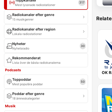
Toppkanaler
317
Mest lyssnade radiostationer
Radiokanaler efter genre
Relate
15 musikgenrer
Radiokanaler efter region
Lokala radiostationer
Nyheter
30
Nyhetsradio
Rekommenderat
Lista över de bästa radiokanalerna
Podcasts
OK R
Toppoddar
50
Mest populära poddar
Poddar efter genre
18 ämneskategorier
Musik