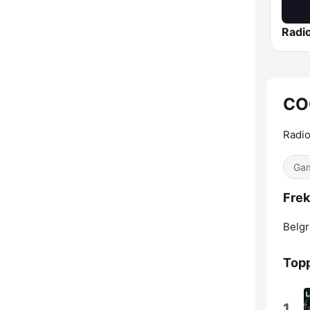
Radi
CO
Radio
Gam
Frek
Belgr
Topp
1