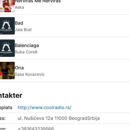
Nerviras Me Nerviras
Aska
Bad
Jala Brat
Balenciaga
Buba Corelli
Ona
Sasa Kovacevic
takter
plats
http://www.coolradio.rs/
ss:
ul. Nušićeva 12a 11000 BeogradSrbija
on:
+381643216666