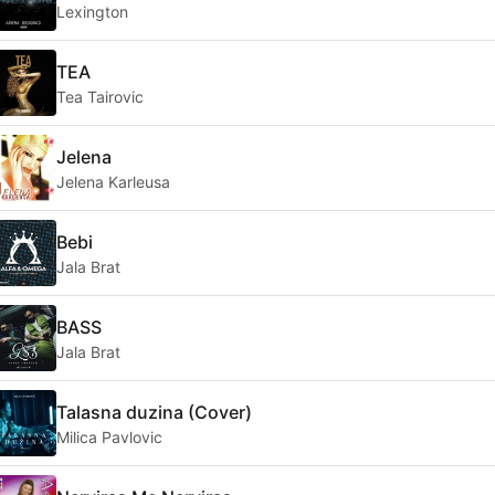
Lexington
TEA
Tea Tairovic
Jelena
Jelena Karleusa
Bebi
Jala Brat
BASS
Jala Brat
Talasna duzina (Cover)
Milica Pavlovic