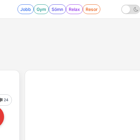
Jobb
Gym
Sömn
Relax
Resor
24