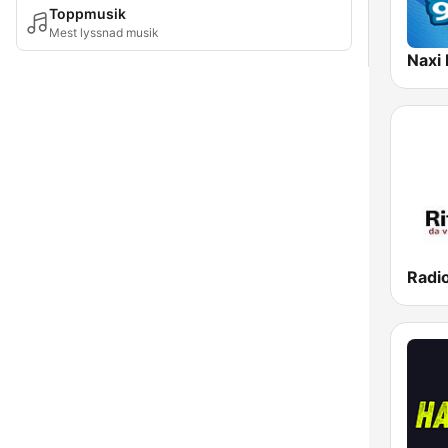
Toppmusik
Mest lyssnad musik
Radi