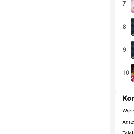
7
8
9
10
Kon
Webb
Adre
Telef