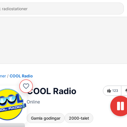
oner
COOL Radio
COOL Radio
123
Online
Gamla godingar
2000-talet