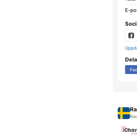
E-po
Soci
Uppda
Dela
Fa
Ra
Rad