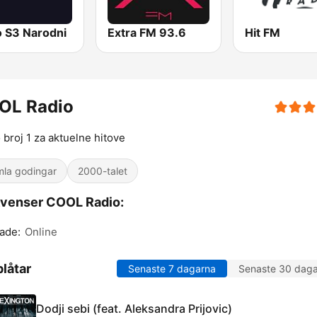
o S3 Narodni
Extra FM 93.6
Hit FM
OL Radio
 broj 1 za aktuelne hitove
la godingar
2000-talet
venser COOL Radio:
ade:
Online
låtar
Senaste 7 dagarna
Senaste 30 dag
Dodji sebi (feat. Aleksandra Prijovic)