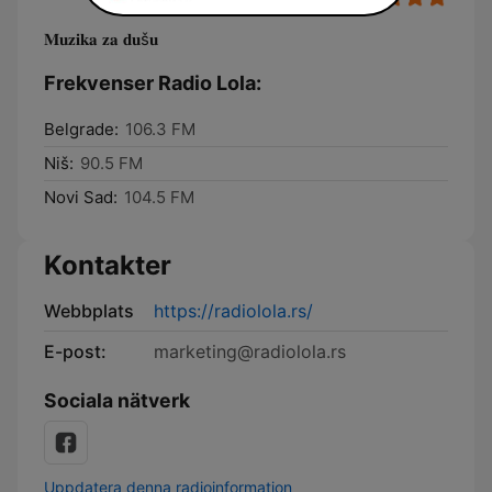
𝐌𝐮𝐳𝐢𝐤𝐚 𝐳𝐚 𝐝𝐮š𝐮
Frekvenser Radio Lola:
Belgrade:
106.3 FM
Niš:
90.5 FM
Novi Sad:
104.5 FM
Kontakter
Webbplats
https://radiolola.rs/
E-post:
marketing@radiolola.rs
Sociala nätverk
Uppdatera denna radioinformation