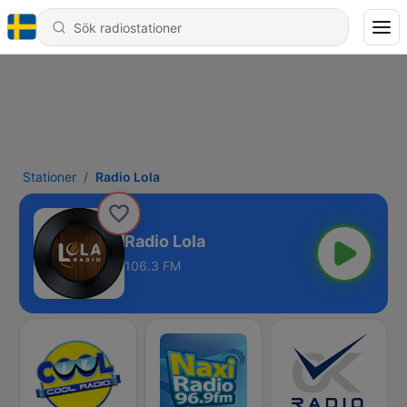
Stationer
Radio Lola
Radio Lola
106.3 FM