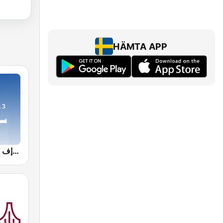
HÄMTA APP
Farah FM - فرح إف إم