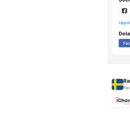
Uppda
Dela
Fa
Ra
Rad