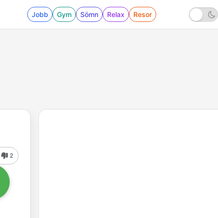
Jobb
Gym
Sömn
Relax
Resor
2