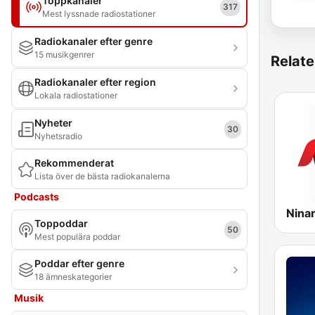
Toppkanaler
317
Mest lyssnade radiostationer
Radiokanaler efter genre
15 musikgenrer
Relate
Radiokanaler efter region
Lokala radiostationer
Nyheter
30
Nyhetsradio
Rekommenderat
Lista över de bästa radiokanalerna
Podcasts
Toppoddar
50
Mest populära poddar
Poddar efter genre
18 ämneskategorier
Musik