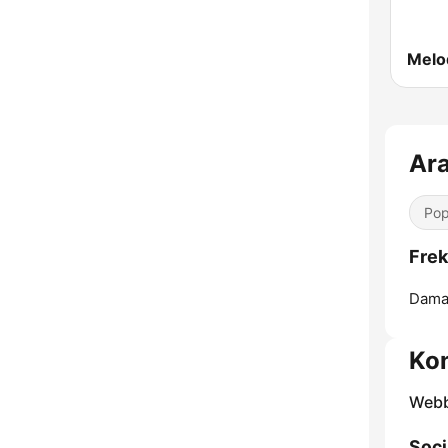
Pop
Dama
Kon
Webb
Soci