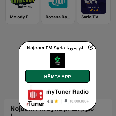
Melody FM (ميلودي إف إم)
Rozana Radio
Syria TV - راديو تلفزيون سوريا
Nojoom FM Syria نجوم اف ام سوريا
HÄMTA APP
Nojoom FM Syria نجوم اف ام