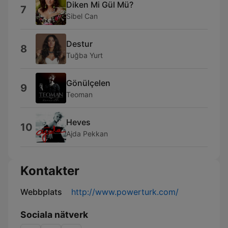
Diken Mi Gül Mü?
7
Sibel Can
Destur
8
Tuğba Yurt
Gönülçelen
9
Teoman
Heves
10
Ajda Pekkan
Kontakter
Webbplats
http://www.powerturk.com/
Sociala nätverk