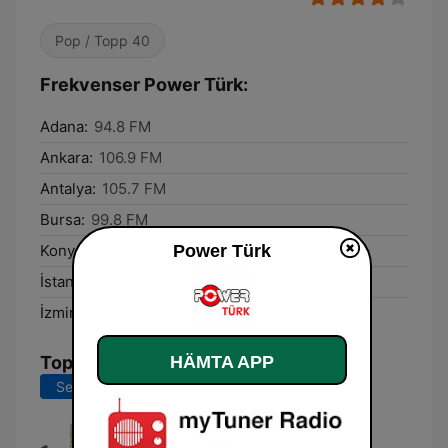
Pop / Topp 40
Frekvenser Power Türk:
Adana:
94.8 FM
Ankara:
106.9 FM
Antalya:
105.7 FM
Bursa:
99.8 FM
Power Türk
Konya:
103.5 FM
İstanbul:
99.8 FM
İzmir:
105.0 FM
HÄMTA APP
Topplåtar
Senaste 7 dagarna
Senaste 30 dagarna
Krallar