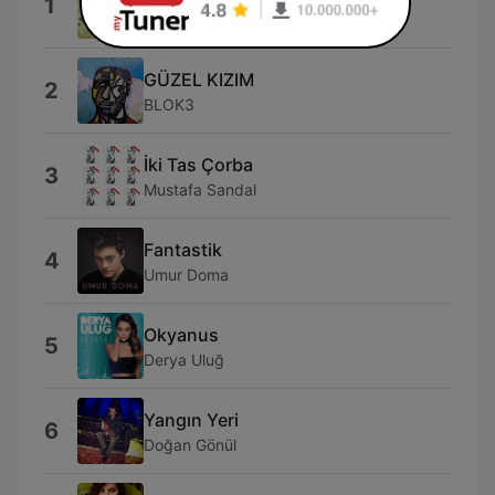
1
Mabel Matiz
GÜZEL KIZIM
2
BLOK3
İki Tas Çorba
3
Mustafa Sandal
Fantastik
4
Umur Doma
Okyanus
5
Derya Uluğ
Yangın Yeri
6
Doğan Gönül