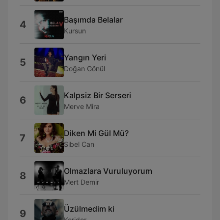
Başımda Belalar
4
Kursun
Yangın Yeri
5
Doğan Gönül
Kalpsiz Bir Serseri
6
Merve Mira
Diken Mi Gül Mü?
7
Sibel Can
Olmazlara Vuruluyorum
8
Mert Demir
Üzülmedim ki
9
Koridor