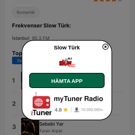
Romantik
Frekvenser Slow Türk:
İstanbul:
95.3 FM
Slow Türk
Topplåtar
Senaste 7 dagarna
Senaste 30 dagarna
Adı İntikamdı
1
HÄMTA APP
Mustafa Sandal
İki Tas Çorba
2
Mustafa Sandal
Sebebi Yar
3
Turan Arpat