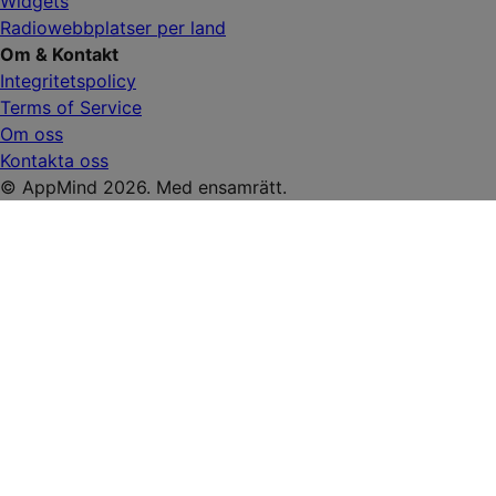
Widgets
Radiowebbplatser per land
Om & Kontakt
Integritetspolicy
Terms of Service
Om oss
Kontakta oss
© AppMind 2026. Med ensamrätt.