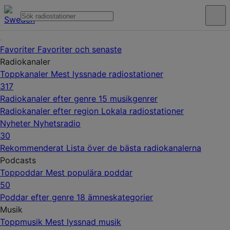
Favoriter
Favoriter och senaste
Radiokanaler
Toppkanaler
Mest lyssnade radiostationer
317
Radiokanaler efter genre
15 musikgenrer
Radiokanaler efter region
Lokala radiostationer
Nyheter
Nyhetsradio
30
Rekommenderat
Lista över de bästa radiokanalerna
Podcasts
Toppoddar
Mest populära poddar
50
Poddar efter genre
18 ämneskategorier
Musik
Toppmusik
Mest lyssnad musik