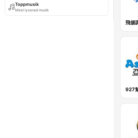
Toppmusik
Mest lyssnad musik
飛揚調