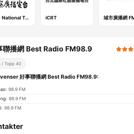
PBS - National Transportation
iCRT
聯播網 Best Radio FM98.9
 / Topp 40
kvenser 好事聯播網 Best Radio FM98.9:
ao:
98.9 FM
ng:
98.9 FM
i:
98.9 FM
takter