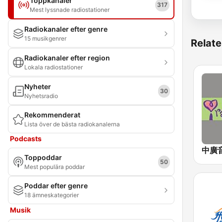
Toppkanaler
317
Mest lyssnade radiostationer
Radiokanaler efter genre
15 musikgenrer
Relate
Radiokanaler efter region
Lokala radiostationer
Nyheter
30
Nyhetsradio
Rekommenderat
Lista över de bästa radiokanalerna
Podcasts
Toppoddar
50
Mest populära poddar
Poddar efter genre
18 ämneskategorier
Musik