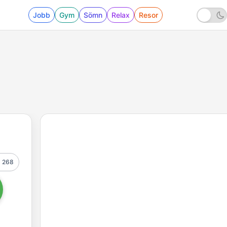
Jobb
Gym
Sömn
Relax
Resor
268