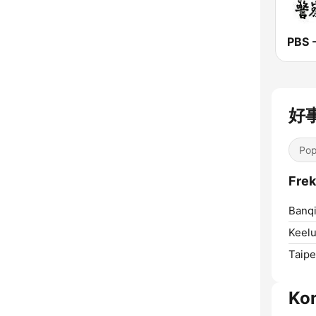
好事
Pop
Fre
Banqi
Keelu
Taipe
Kon