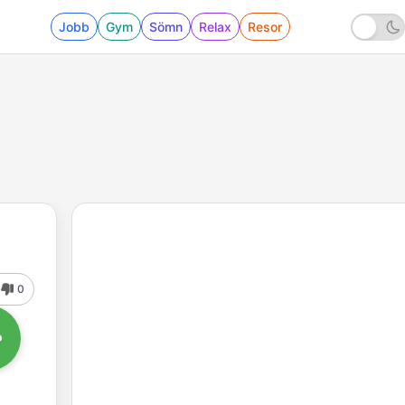
Jobb
Gym
Sömn
Relax
Resor
0