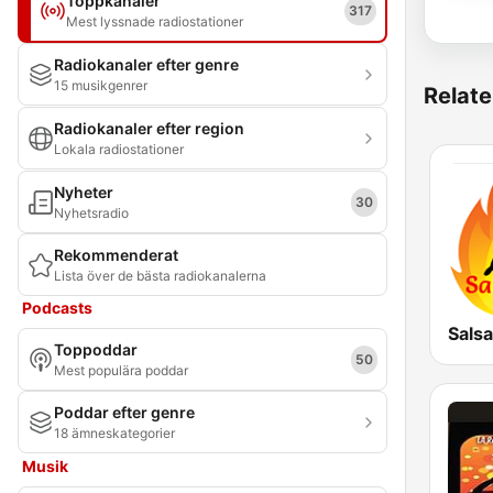
Toppkanaler
317
Mest lyssnade radiostationer
Radiokanaler efter genre
15 musikgenrer
Relate
Radiokanaler efter region
Lokala radiostationer
Nyheter
30
Nyhetsradio
Rekommenderat
Lista över de bästa radiokanalerna
Podcasts
Salsa
Toppoddar
50
Mest populära poddar
Poddar efter genre
18 ämneskategorier
Musik