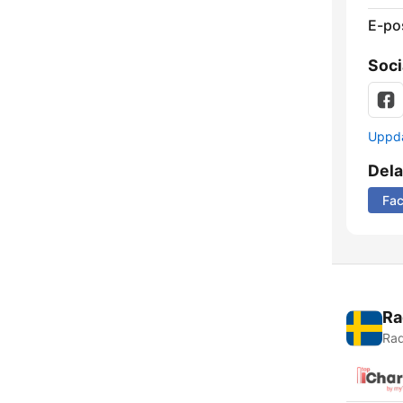
E-po
Soci
Uppda
Dela
Fa
Ra
Rad