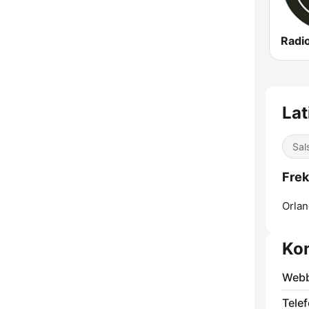
Lat
Sal
Frek
Orlan
Kon
Webb
Telef