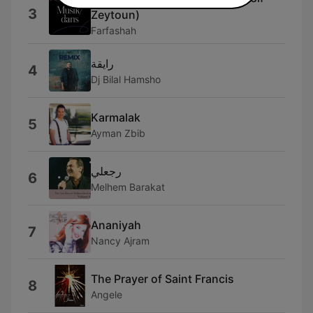
3
Zeytoun)
Farfashah
رايقة
4
Dj Bilal Hamsho
Karmalak
5
Ayman Zbib
رجعلي
6
Melhem Barakat
Ananiyah
7
Nancy Ajram
The Prayer of Saint Francis
8
Angele