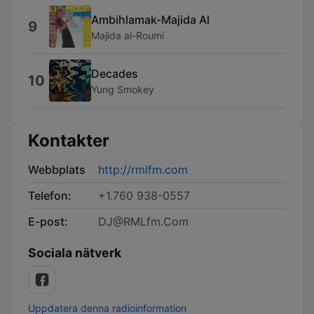
Ambihlamak-Majida Al
9
Majida al-Roumi
Decades
10
Yung Smokey
Kontakter
Webbplats
http://rmlfm.com
Telefon:
+1.760 938-0557
E-post:
DJ@RMLfm.Com
Sociala nätverk
Uppdatera denna radioinformation