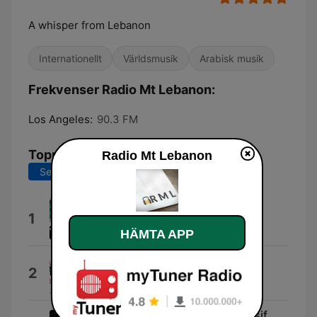
A whisper from Lebanon
Internationellt
Världsmusik
Arabisk musik
Frekvenser Radio Mt Lebanon:
Los Angeles:
90.3 FM
Topplåtar
Radio Mt Lebanon
Senaste 7 dagarna
Senaste 30 dagarna
Voice of the Diaspora
1
Afrosoultribe
HÄMTA APP
The Constitution
2
Constituting America
Everything Is Aa Lie (feat. Nassif