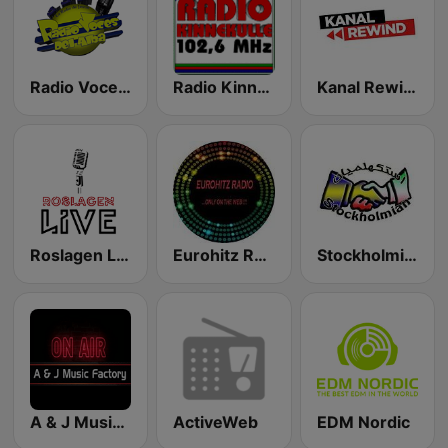
Radio Voces Del Alba
Radio Kinnekulle
Kanal Rewind
Roslagen Live Rock
Eurohitz Radio
Stockholmian
A & J Music Factory On Air
ActiveWeb
EDM Nordic