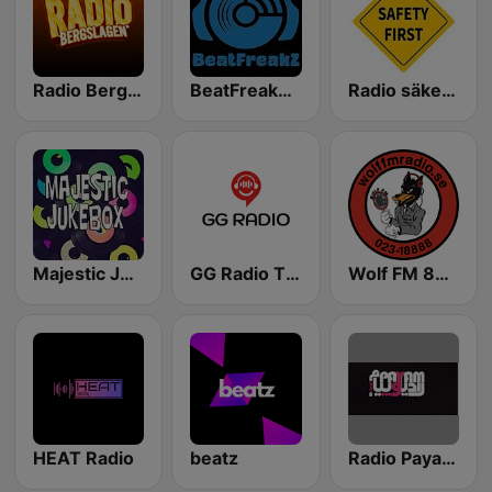
Radio Bergslagen
BeatFreakZ Online
Radio säkerhet
Majestic Jukebox Radio
GG Radio TRANCE
Wolf FM 88,8
HEAT Radio
beatz
Radio Payam Sweden رادیو پیام گوتنبرگ