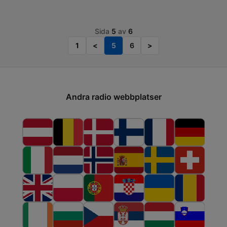
Sida
5
av
6
1
<
5
6
>
Andra radio webbplatser