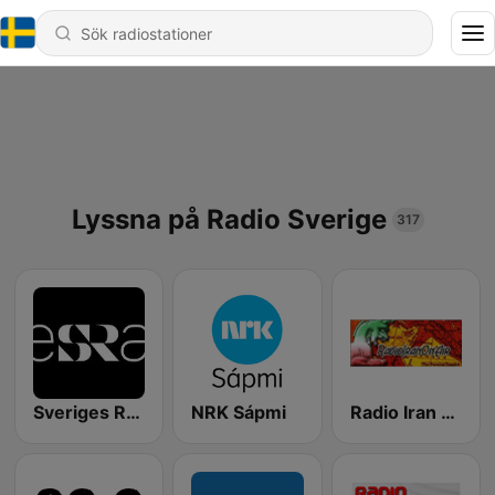
Lyssna på Radio Sverige
317
Sveriges Radio SR Extra07
NRK Sápmi
Radio Iran On Air