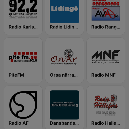
Radio Karlstad Rocks
Radio Lidingö 97.8
Radio Rangarang 94.6
PiteFM
Orsa närradio
Radio MNF
Radio AF
Dansbandsdax.se - Dansradio & Mötesplats
Radio Hallefors