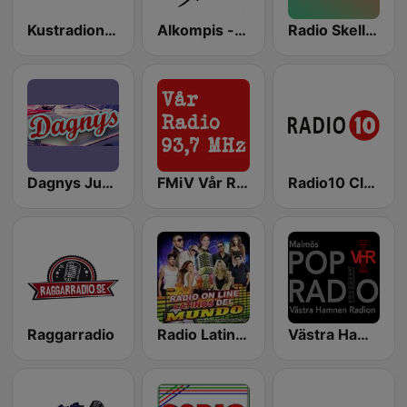
Kustradion.fm
Alkompis - الكومبس
Radio Skellefteå
Dagnys Jukebox
FMiV Vår Radio
Radio10 Classic
Raggarradio
Radio Latinos del Mundo
Västra Hamnen Radion