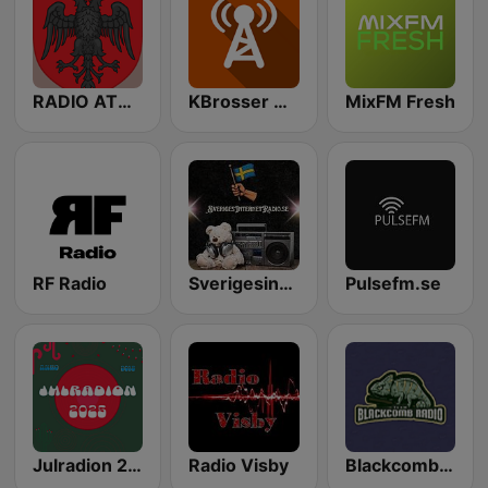
RADIO ATDHETARET
KBrosser Rockabilly
MixFM Fresh
RF Radio
Sverigesinternetradio.se
Pulsefm.se
Julradion 2025
Radio Visby
Blackcomb Radio