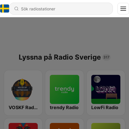
Lyssna på Radio Sverige
317
VOSKF Radio
trendy Radio
LowFi Radio