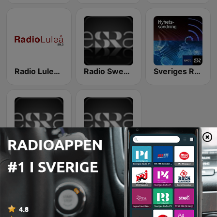
Radio Luleå 89.3 FM
Radio Sweden - Swedish news in English
Sveriges Radio Ekot sänder direkt
Sveriges Radio - Studio Ett
Sveriges Radio Morgonmagasin i P1
Sida
6
av
6
1
<
6