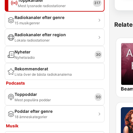
Toppkanaler
317
Mest lyssnade radiostationer
Radiokanaler efter genre
15 musikgenrer
Relate
Radiokanaler efter region
Lokala radiostationer
Nyheter
30
Nyhetsradio
Rekommenderat
Lista över de bästa radiokanalerna
Podcasts
Toppoddar
50
Mest populära poddar
Poddar efter genre
18 ämneskategorier
Musik