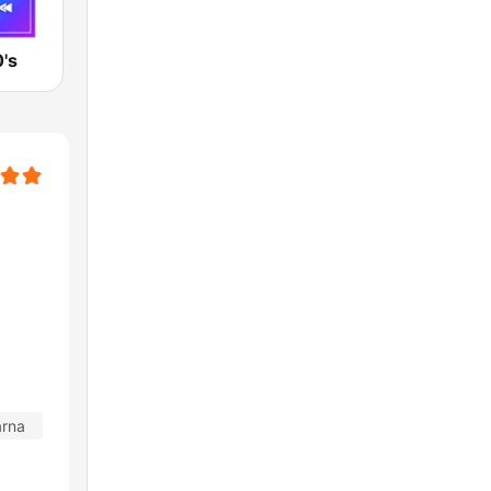
's
arna