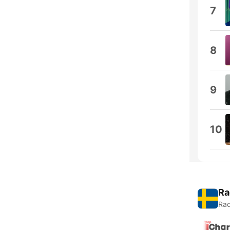
7
8
9
10
Ra
Rad