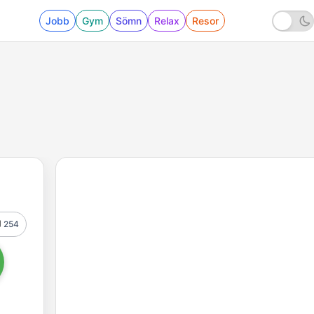
Jobb
Gym
Sömn
Relax
Resor
254