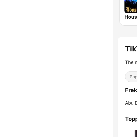
Tik
The m
Pop
Frek
Abu D
Topp