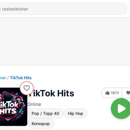
oner
TikTok Hits
TikTok Hits
1813
Online
Pop / Topp 40
Hip Hop
Koreapop