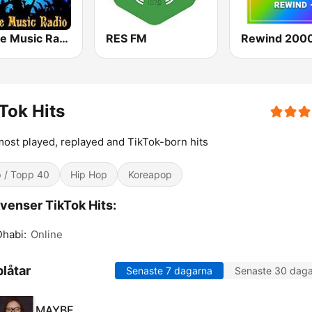
House Music Radio
RES FM
Rewind 2000
Tok Hits
ost played, replayed and TikTok-born hits
 / Topp 40
Hip Hop
Koreapop
venser TikTok Hits:
habi:
Online
låtar
Senaste 7 dagarna
Senaste 30 dag
MAYBE.