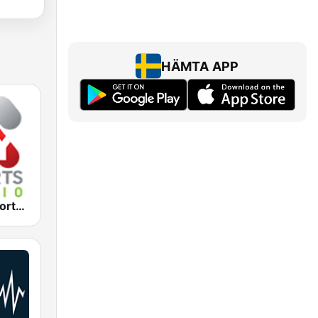
HÄMTA APP
2KY - Sky Sports Radio