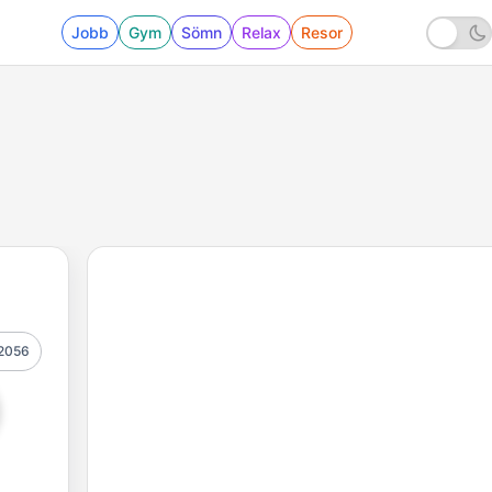
Jobb
Gym
Sömn
Relax
Resor
2056