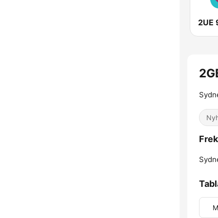
2UE 
2G
Sydne
Nyh
Fre
Sydn
Tabl
M