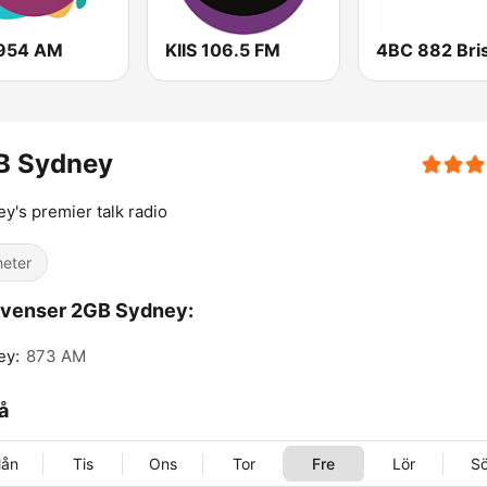
954 AM
KIIS 106.5 FM
B Sydney
y's premier talk radio
eter
kvenser 2GB Sydney:
ey:
873 AM
å
ån
Tis
Ons
Tor
Fre
Lör
S