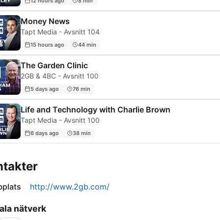
12 hours ago
8 min
Money News
Tapt Media - Avsnitt 104
15 hours ago
44 min
The Garden Clinic
2GB & 4BC - Avsnitt 100
5 days ago
76 min
Life and Technology with Charlie Brown
Tapt Media - Avsnitt 100
6 days ago
38 min
takter
plats
http://www.2gb.com/
ala nätverk