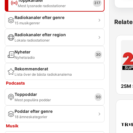
Toppkanaler
317
Mest lyssnade radiostationer
Radiokanaler efter genre
Relate
15 musikgenrer
Radiokanaler efter region
Lokala radiostationer
Nyheter
30
Nyhetsradio
Rekommenderat
Lista över de bästa radiokanalerna
Podcasts
2SM 
Toppoddar
50
Mest populära poddar
Poddar efter genre
18 ämneskategorier
Musik