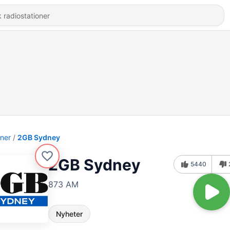
oner
2GB Sydney
2GB Sydney
5440
873 AM
Nyheter