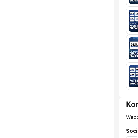
Kon
Webb
Soci