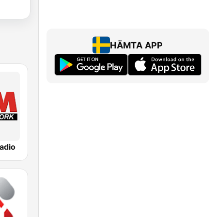
HÄMTA APP
adio