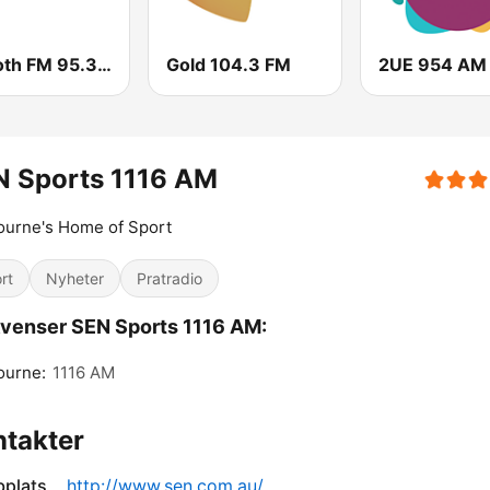
Smooth FM 95.3 Sydney
Gold 104.3 FM
2UE 954 AM
N Sports 1116 AM
ourne's Home of Sport
rt
Nyheter
Pratradio
venser SEN Sports 1116 AM:
ourne:
1116 AM
takter
plats
http://www.sen.com.au/