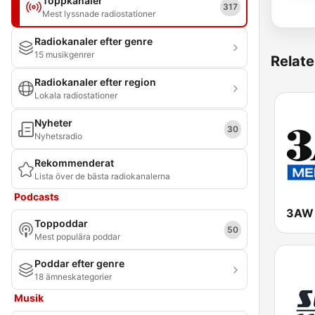
Toppkanaler
317
Mest lyssnade radiostationer
Radiokanaler efter genre
15 musikgenrer
Relate
Radiokanaler efter region
Lokala radiostationer
Nyheter
30
Nyhetsradio
Rekommenderat
Lista över de bästa radiokanalerna
Podcasts
3AW 
Toppoddar
50
Mest populära poddar
Poddar efter genre
18 ämneskategorier
Musik