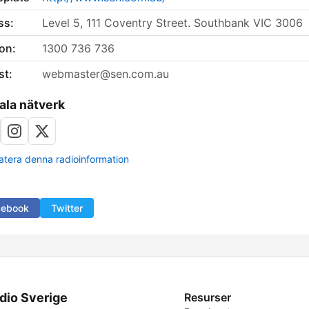
ss:
Level 5, 111 Coventry Street. Southbank VIC 3006
on:
1300 736 736
st:
webmaster@sen.com.au
ala nätverk
tera denna radioinformation
cebook
Twitter
dio Sverige
Resurser