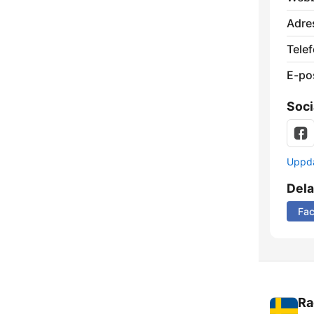
Adre
Telef
E-po
Soci
Uppda
Dela
Fa
Ra