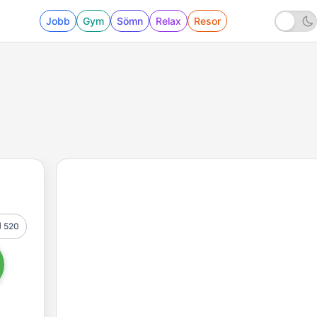
Jobb
Gym
Sömn
Relax
Resor
520