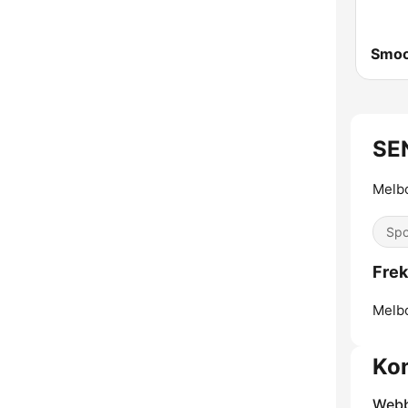
SE
Melb
Spo
Frek
Melb
Kon
Webb