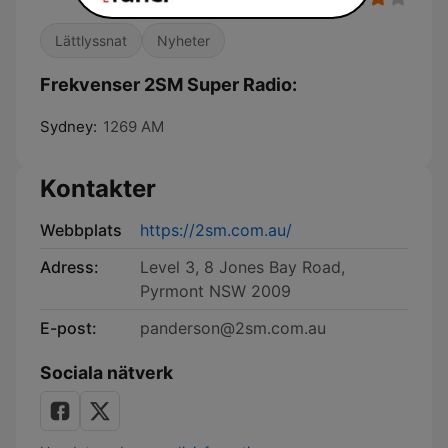
Lättlyssnat
Nyheter
Frekvenser 2SM Super Radio:
Sydney:
1269 AM
Kontakter
Webbplats
https://2sm.com.au/
Adress:
Level 3, 8 Jones Bay Road,
Pyrmont NSW 2009
E-post:
panderson@2sm.com.au
Sociala nätverk