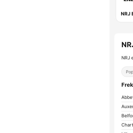
NR
NRJ e
Pop
Frek
Abbev
Auxer
Belfo
Chart