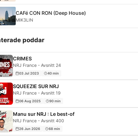
CAFé CON RON (Deep House)
MIK3LIN
aterade poddar
CRIMES
NRJ France - Avsnitt 24
03 Jul 2023
40 min
SQUEEZIE SUR NRJ
NRJ France - Avsnitt 19
06 Aug 2025
90 min
Manu sur NRJ : Le best-of
NRJ France - Avsnitt 400
26 Jun 2026
68 min