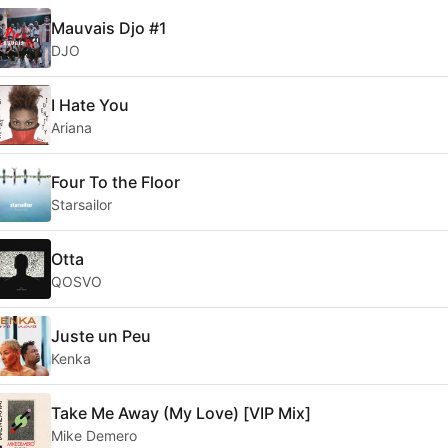
Mauvais Djo #1
DJO
I Hate You
Ariana
Four To the Floor
Starsailor
Otta
QOSVO
Juste un Peu
Kenka
Take Me Away (My Love) [VIP Mix]
Mike Demero