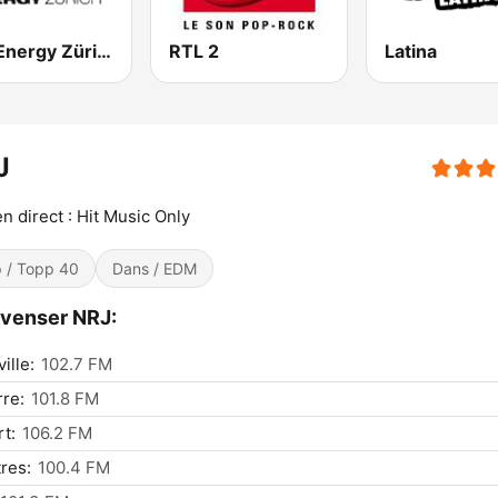
NRJ Energy Zürich
RTL 2
Latina
J
n direct : Hit Music Only
 / Topp 40
Dans / EDM
venser NRJ:
ille:
102.7 FM
re:
101.8 FM
rt:
106.2 FM
res:
100.4 FM