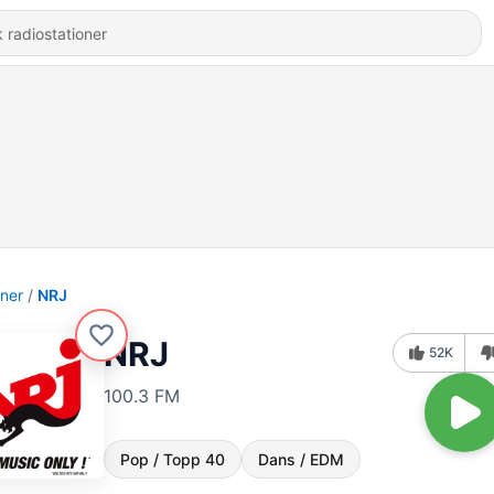
oner
NRJ
NRJ
52K
100.3 FM
Pop / Topp 40
Dans / EDM