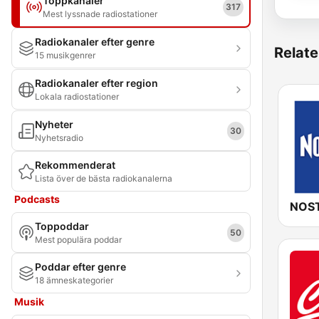
Toppkanaler
317
Mest lyssnade radiostationer
Radiokanaler efter genre
Relate
15 musikgenrer
Radiokanaler efter region
Lokala radiostationer
Nyheter
30
Nyhetsradio
Rekommenderat
Lista över de bästa radiokanalerna
Podcasts
NOST
Toppoddar
50
Mest populära poddar
Poddar efter genre
18 ämneskategorier
Musik