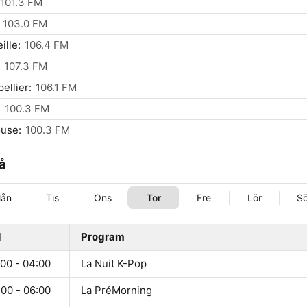
101.3 FM
103.0 FM
ille:
106.4 FM
107.3 FM
ellier:
106.1 FM
:
100.3 FM
use:
100.3 FM
å
ån
Tis
Ons
Tor
Fre
Lör
S
d
Program
:00 - 04:00
La Nuit K-Pop
:00 - 06:00
La PréMorning