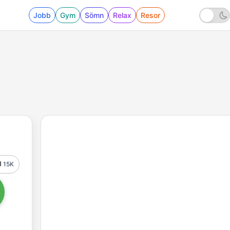
Jobb
Gym
Sömn
Relax
Resor
15K