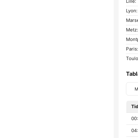
Lille:
Lyon:
Marse
Metz:
Montp
Paris
Toulo
Tabl
M
Ti
00
04