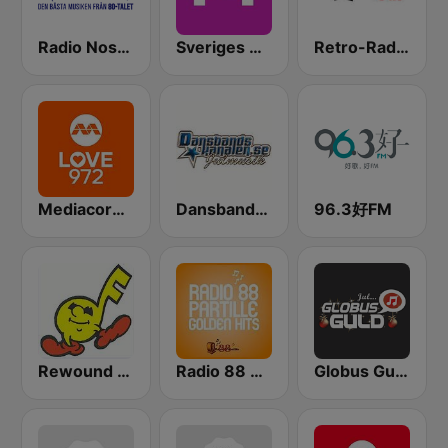
Radio Nostalgi 105.1
Sveriges Radio P4 Sörmland
Retro-Radio JUL
Mediacorp LOVE 972
Dansbandskanalen Julmusik
96.3好FM
Rewound Radio
Radio 88 Partille
Globus Guld Jul