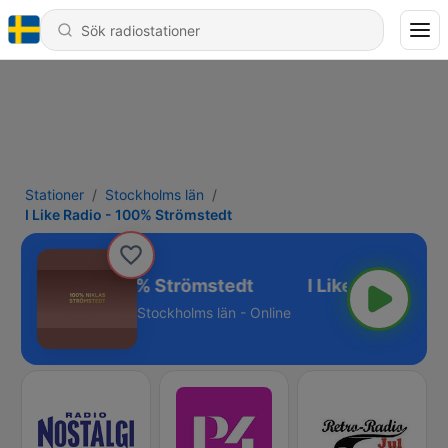
Stationer
Stockholms län
I Like Radio - 100% Strömstedt
 Like Radio - 100% Strömstedt
Stockholms län - Online