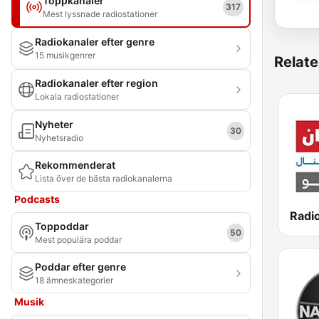
Toppkanaler
317
Mest lyssnade radiostationer
Radiokanaler efter genre
15 musikgenrer
Relate
Radiokanaler efter region
Lokala radiostationer
Nyheter
30
Nyhetsradio
Rekommenderat
Lista över de bästa radiokanalerna
Podcasts
Toppoddar
50
Mest populära poddar
Poddar efter genre
18 ämneskategorier
Musik