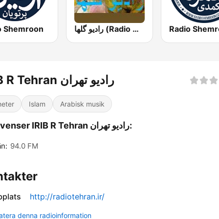
o Shemroon
رادیو گلها (Radio Golha)
IRIB R Tehran رادیو تهران
eter
Islam
Arabisk musik
Frekvenser IRIB R Tehran رادیو تهران:
n:
94.0 FM
takter
plats
http://radiotehran.ir/
tera denna radioinformation