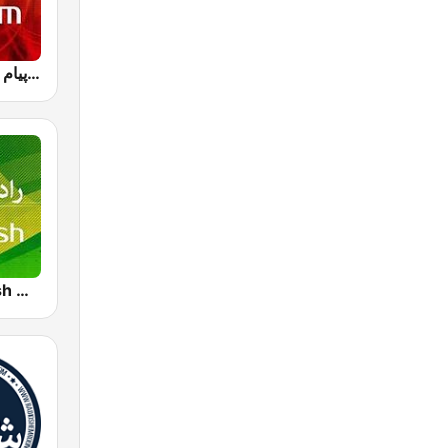
IRIB R Payam رادیو پیام
IRIB R Varzesh رادیو ورزش