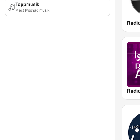
Toppmusik
Mest lyssnad musik
Radi