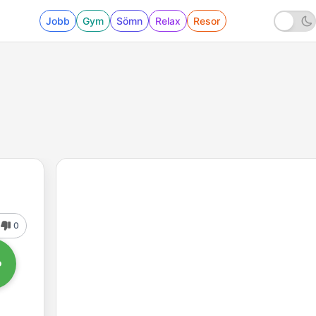
Jobb
Gym
Sömn
Relax
Resor
0