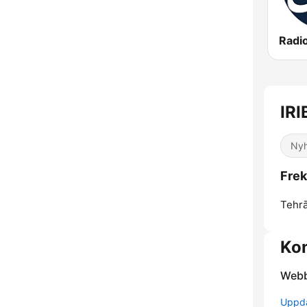
Radi
Nyh
Tehrā
Kon
Webb
Uppda