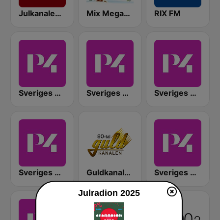
Julkanalen 107.5 FM
Mix Megapol Jul
RIX FM
Sveriges Radio P4 Göteborg
Sveriges Radio P4 Väst
Sveriges Radio P4 Kristianstad
Sveriges Radio P4 Värmland
Guldkanalen 80-tal
Sveriges Radio P4 Halland
Julradion 2025