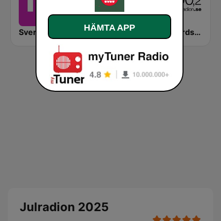
HÄMTA APP
Sveriges Radio P4 Skaraborg
Dansbandsdax.se - Dansradio & Mötesplats
Skärgårdsradion
Julradion 2025