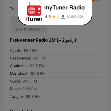
Tous ceux qu'on aime, c'est sur Radio 2M
Lättlyssnat
Adult contemporary
Kultur & Utbildning
Frekvenser Radio 2M (راديو 2 م):
Agadir:
93.1 FM
Casablanca:
93.1 FM
Goulmima:
93.2 FM
Marrakesh:
93.8 FM
Oujda:
93.5 FM
Rabat:
93.5 FM
Tangier:
93.3 FM