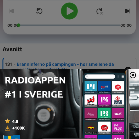
00:00
00:00
Avsnitt
-
131
Branninferno på campingen - hør smellene da
gassflaskene gikk i lufta
08 Jul 2026
-
130
Togpanikk og et nytt punktum på Ebru gård
19 Jun 2026
-
129
Dommen etter drapet på Heidi Sagen: «Han var
den dominerende»
15 Jun 2026
-
128
Mannen som gikk amok, mordbrann og uavklart
dødsfall