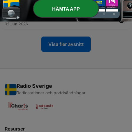
12 Jun 2026
HÄMTA APP
-
127
Løten-saken – Lystrup anke avvist av Høyesterett
02 Jun 2026
Visa fler avsnitt
Radio Sverige
Radiostationer och poddsändningar
Resurser