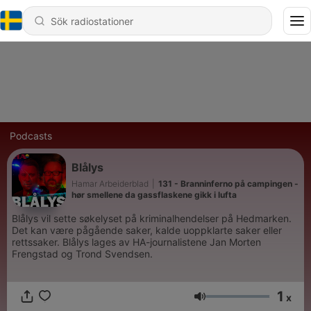
Podcasts
Blålys
Hamar Arbeiderblad
|
131 - Branninferno på campingen -
hør smellene da gassflaskene gikk i lufta
Blålys vil sette søkelyset på kriminalhendelser på Hedmarken.
Det kan være pågående saker, kalde uoppklarte saker eller
rettssaker. Blålys lages av HA-journalistene Jan Morten
Frengstad og Trond Svendsen.
1
x
Volym