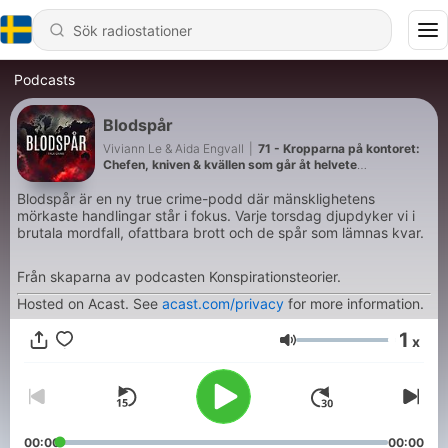
Podcasts
Blodspår
Viviann Le & Aida Engvall
|
71 - Kropparna på kontoret:
Chefen, kniven & kvällen som går åt helvete
(Sommarrepris)
Blodspår är en ny true crime-podd där mänsklighetens
mörkaste handlingar står i fokus. Varje torsdag djupdyker vi i
brutala mordfall, ofattbara brott och de spår som lämnas kvar.
Från skaparna av podcasten Konspirationsteorier.
Hosted on Acast. See
acast.com/privacy
for more information.
1
x
Volym
00:00
00:00