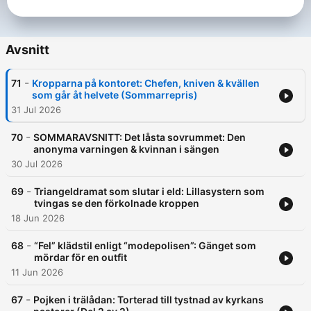
Avsnitt
-
71
Kropparna på kontoret: Chefen, kniven & kvällen
som går åt helvete (Sommarrepris)
31 Jul 2026
-
70
SOMMARAVSNITT: Det låsta sovrummet: Den
anonyma varningen & kvinnan i sängen
30 Jul 2026
-
69
Triangeldramat som slutar i eld: Lillasystern som
tvingas se den förkolnade kroppen
18 Jun 2026
-
68
“Fel” klädstil enligt “modepolisen”: Gänget som
mördar för en outfit
11 Jun 2026
-
67
Pojken i trälådan: Torterad till tystnad av kyrkans